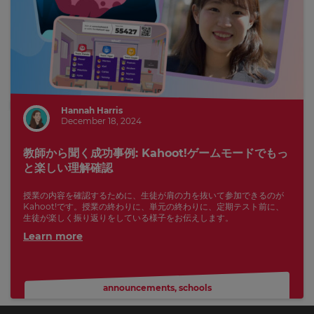
Hannah Harris
December 18, 2024
教師から聞く成功事例: Kahoot!ゲームモードでもっ
と楽しい理解確認
授業の内容を確認するために、生徒が肩の力を抜いて参加できるのが
Kahoot!です。授業の終わりに、単元の終わりに、定期テスト前に、
生徒が楽しく振り返りをしている様子をお伝えします。
Learn more
announcements
,
schools