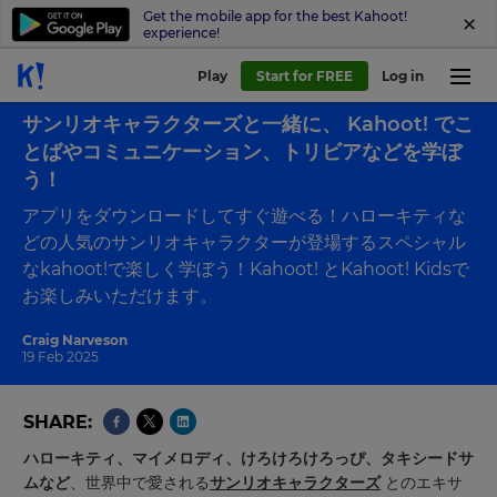
Get the mobile app for the best Kahoot!
experience!
Play
Start for FREE
Log in
Back to blog
サンリオキャラクターズと一緒に、 Kahoot! でこ
とばやコミュニケーション、トリビアなどを学ぼ
う！
アプリをダウンロードしてすぐ遊べる！ハローキティな
どの人気のサンリオキャラクターが登場するスペシャル
なkahoot!で楽しく学ぼう！Kahoot! とKahoot! Kidsで
お楽しみいただけます。
Craig Narveson
19 Feb 2025
SHARE
ハローキティ、マイメロディ、けろけろけろっぴ、タキシードサ
ムなど
、
世界中で愛される
サンリオキャラクターズ
とのエキサ