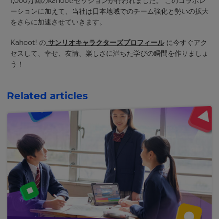
1,000万回のkahoot!セッションが行われました。 このコラボレ
language,
ーションに加えて、当社は日本地域でのチーム強化と勢いの拡大
region
をさらに加速させていきます。
and
currency.
Kahoot! の
サンリオキャラクターズ
プロフィール
に今すぐアク
Region
セスして、幸せ、友情、楽しさに満ちた学びの瞬間を作りましょ
う！
This
will
Related articles
set
your
country
for
tax
purposes.
Language
Choose
your
preferred
language
for