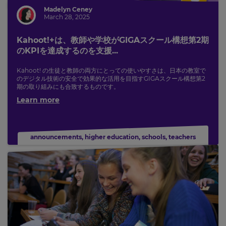
the
Madelyn Ceney
site.
March 28, 2025
Currency
Kahoot!+は、教師や学校がGIGAスクール構想第2期
のKPIを達成するのを支援...
This
Kahoot! の生徒と教師の両方にとっての使いやすさは、日本の教室で
will
update
のデジタル技術の安全で効果的な活用を目指すGIGAスクール構想第2
pricing
期の取り組みにも合致するものです。
across
Learn more
the
site.
Cancel
announcements
,
higher education
,
schools
,
teachers
Save
Settings