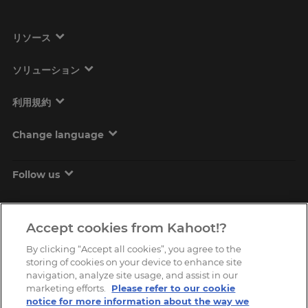
リソース
ソリューション
利用規約
Change language
Follow us
Accept cookies from Kahoot!?
By clicking “Accept all cookies”, you agree to the
storing of cookies on your device to enhance site
navigation, analyze site usage, and assist in our
marketing efforts.
Please refer to our cookie
Copyright © 2026, Kahoot! All Rights Reserved.
notice for more information about the way we