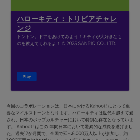
ハローキティ：トリビアチャレ
ンジ
トントン。ドアをあけてみよう！キティが大好きなも
のを教えてくれるよ！ © 2025 SANRIO CO., LTD.
Play
×
今回のコラボレーションは、日本におけるKahoot! にとって重
Update
要なマイルストーンとなります。ハローキティは世代を超えて愛
your
され、日本のポップカルチャーにおいて特別な存在となっていま
settings.
す。 Kahoot! はこの1年間日本
において
驚異的な成長を遂げまし
Update
た。過去12か月間で、全国で延べ6,000万人以上が参加し、約
your