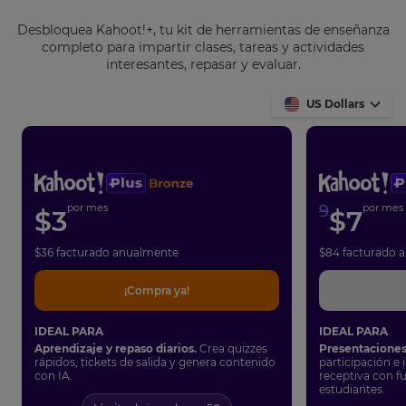
Desbloquea Kahoot!+, tu kit de herramientas de enseñanza
completo para impartir clases, tareas y actividades
interesantes, repasar y evaluar.
US Dollars
por mes
9
por mes
$
3
$
7
$
36
facturado anualmente
$
84
facturado 
¡Compra ya!
IDEAL PARA
IDEAL PARA
Aprendizaje y repaso diarios.
Crea quizzes
Presentaciones
rápidos, tickets de salida y genera contenido
participación e
con IA.
receptiva con f
estudiantes.