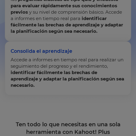
para evaluar rápidamente sus conocimientos
Choose
your
previos
y su nivel de comprensión básico. Accede
preferred
a informes en tiempo real para
identificar
language
fácilmente las brechas de aprendizaje y adaptar
for
the
la planificación según sea necesario.
site.
Currency
Consolida el aprendizaje
Accede a informes en tiempo real para realizar un
seguimiento del progreso y el rendimiento,
This
will
identificar fácilmente las brechas de
update
aprendizaje y adaptar la planificación según sea
pricing
across
necesario.
the
site.
Cancel
Save
Settings
Ten todo lo que necesitas en una sola
herramienta con Kahoot! Plus