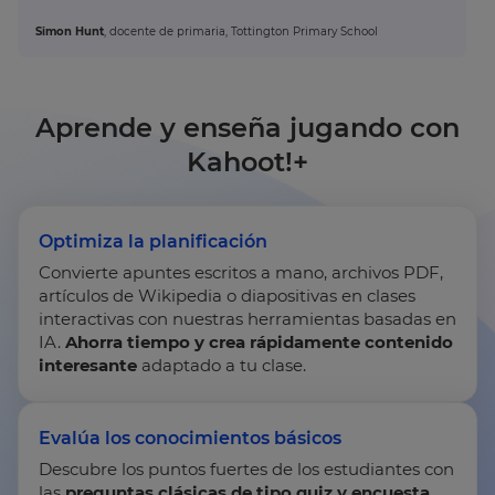
your
settings.
Simon Hunt
, docente de primaria, Tottington Primary School
Update
your
language,
Aprende y enseña jugando con
region
and
Kahoot!+
currency.
Region
Optimiza la planificación
Convierte apuntes escritos a mano, archivos PDF,
This
artículos de Wikipedia o diapositivas en clases
will
interactivas con nuestras herramientas basadas en
set
your
IA.
Ahorra tiempo y crea rápidamente contenido
country
interesante
adaptado a tu clase.
for
tax
purposes.
Evalúa los conocimientos básicos
Language
Descubre los puntos fuertes de los estudiantes con
las
preguntas clásicas de tipo quiz y encuesta