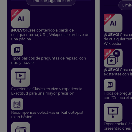
Límite de jugadores: 50
Límit
¡NUEVO!
Crea contenido a partir de
cualquier tema, URL, Wikipedia o archivo de
¡NUEVO!
Crea co
una página
de cualquier te
Wikipedia
Tipos básicos de preguntas de repaso, con
quiz y puzzle
¡NUEVO!
Crea c
existentes con l
Experiencia Clásica en vivo y experiencia
Exactitud para una mayor precisión
Tipos de pregun
con "Coloca el p
Recompensas colectivas en Kahootopia!
(plan básico)
Experiencia Clás
presentaciones 