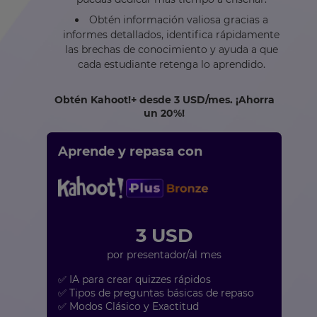
Obtén información valiosa gracias a
informes detallados, identifica rápidamente
las brechas de conocimiento y ayuda a que
cada estudiante retenga lo aprendido.
Obtén Kahoot!+ desde
3 USD
/mes. ¡Ahorra
un 20%!
Aprende y repasa con
3 USD
por presentador/al mes
✅ IA para crear quizzes rápidos
✅ Tipos de preguntas básicas de repaso
✅ Modos Clásico y Exactitud