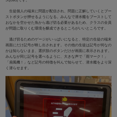
Squad)です。
Update
your
生徒個人の端末に問題が配信され、問題に正解していくとブー
settings.
ストボタンが押せるようになる。みんなで潜水艦をブーストして
おなかを空かせた魚から逃げ切る必要があるため、クラスの全員
Update
が問題に取りくむ環境を醸成できるところがいいところです。
your
language,
逃げ切るためのゲージがいっぱいになると、特定の生徒の端末
region
and
画面にだけ記号が映し出されます。その他の生徒は記号が何なの
currency.
かは知らないまま、選択肢のボタンだけが画面に表示されます。
みんなが同じ記号を選べるように、大きな声で「雨マーク！」
Region
「扇風機！」など記号の特徴を叫んで知らせて、潜水艦をより深
く潜らせます。
This
will
set
your
country
for
tax
purposes.
Language