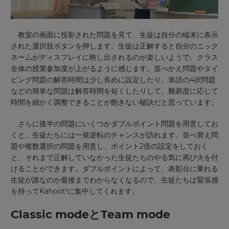
教室の画面に投影された問題を見て、生徒は自分の端末に表示
された選択肢ボタンを押します。
生徒は正解すると自分のニック
ネームがディスプレイに映し出されるのが楽しいようで、クラス
全体の授業参加度が上がるように感じます。並べかえ問題やタイ
ピング問題の解答時間は少し長めに設定したり、単語の4択問題
などの簡単な問題は解答時間を短くしたりして、難易度に応じて
時間を細かく
調整
できることが飽きない秘訣だと思っています。
さらに後半の問題にいくつかダブルポイント問題を用意してお
くと、生徒たちには一発逆転のチャンスが訪れます。並べ替え問
題や複数選択の問題を用意し、ポイント2倍の設定をしておく
と、それまで正解していなかった生徒たちのやる気に再び火を付
けることができます。ダブルポイントによって、表彰台に乗れる
生徒が誰なのか最後までわからなくなるので、生徒たちは緊張感
を持ってKahoot!に集中してくれます。
Classic modeとTeam mode