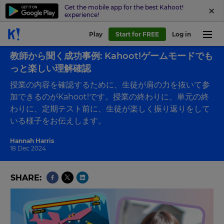
Get the mobile app for the best Kahoot!
experience!
Play
Start for FREE
Log in
Back to blog
教師から聞く成功事例: Kahoot!ゲームモードでも
っと楽しい理解確認
授業の内容を確認するために、生徒が肩の力を抜いて参
加できるのがKahoot!です。授業の終わりに、単元の終
わりに、定期テスト前に、生徒が楽しく振り返りをして
いる様子をお伝えします。
Hannah Harris
18 Dec 2024
SHARE