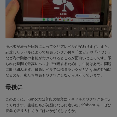
Choose
your
preferred
language
for
the
site.
潜水艦が潜った回数によってクリアレベルが変わります。また、
Currency
到達したレベルによって船員ランクが付き「エビ」や「イワシ」
など海の動物の名前が付けられるところが面白いところです。限
られた時間で最高レベルまで到達するために、生徒は必死に問題
This
will
に取り組みます。最高レベルでは船員ランクがどんな海の動物に
update
なるのか、私たち教員もワクワクしながら見守っています。
pricing
across
the
最後に
site.
このように、Kahoot!は普段の授業にドキドキとワクワクを与え
Cancel
てくれます。生徒たちが笑顔になるに違いないKahoot!を、ぜひ
Save
授業で取り入れてみてはいかがでしょうか。
Settings