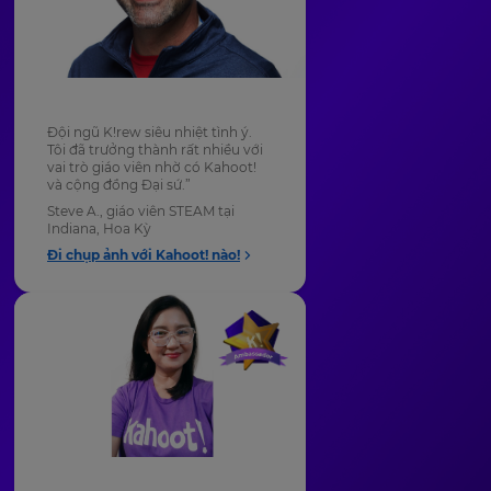
Đội ngũ K!rew siêu nhiệt tình ý.
Tôi đã trưởng thành rất nhiều với
vai trò giáo viên nhờ có Kahoot!
và cộng đồng Đại sứ.”
Steve A., giáo viên STEAM tại
Indiana, Hoa Kỳ
Đi chụp ảnh với Kahoot! nào!