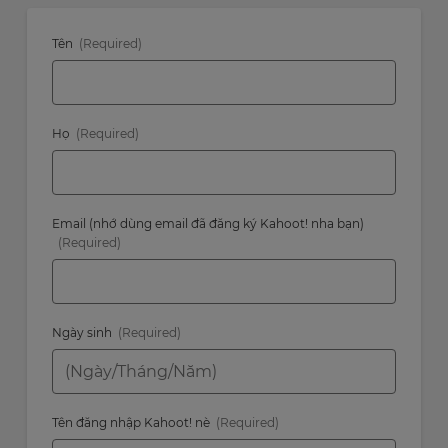
your
settings.
Tên
Update
your
language,
region
and
Họ
currency.
Region
Email (nhớ dùng email đã đăng ký Kahoot! nha bạn)
This
will
set
your
country
for
Ngày sinh
tax
purposes.
Language
Tên đăng nhập Kahoot! nè