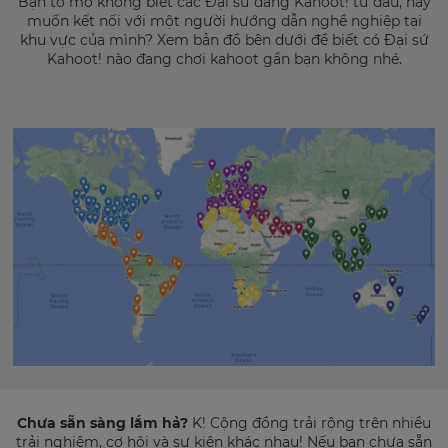
Bạn tò mò không biết các Đại sứ đang Kahoot! từ đâu, hay
muốn kết nối với một người hướng dẫn nghề nghiệp tại
khu vực của mình? Xem bản đồ bên dưới
để biết có Đại sứ
Kahoot! nào đang chơi kahoot gần bạn không nhé.
Chưa sẵn sàng lắm hả?
K! Cộng đồng trải rộng trên nhiều
trải nghiệm, cơ hội và sự kiện khác nhau! Nếu bạn chưa sẵn