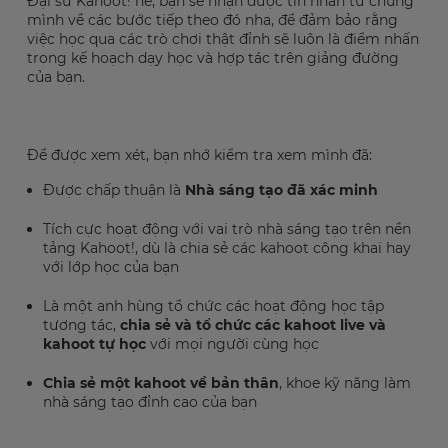
Đại sứ Kahoot! nè, bạn sẽ nhận được tin nhắn từ chúng
mình về các bước tiếp theo đó nha, để đảm bảo rằng
việc học qua các trò chơi thật đỉnh sẽ luôn là điểm nhấn
trong kế hoạch dạy học và hợp tác trên giảng đường
của bạn.
Để được xem xét, bạn nhớ kiểm tra xem mình đã:
Được chấp thuận là
Nhà sáng tạo đã xác minh
Tích cực hoạt động với vai trò nhà sáng tạo trên nền
tảng Kahoot!, dù là chia sẻ các kahoot công khai hay
với lớp học của bạn
Là một anh hùng tổ chức các hoạt động học tập
tương tác,
chia sẻ và tổ chức các kahoot live và
kahoot tự học
với mọi người cùng học
Chia sẻ một kahoot về bản thân
, khoe kỹ năng làm
×
nhà sáng tạo đỉnh cao của bạn
Update