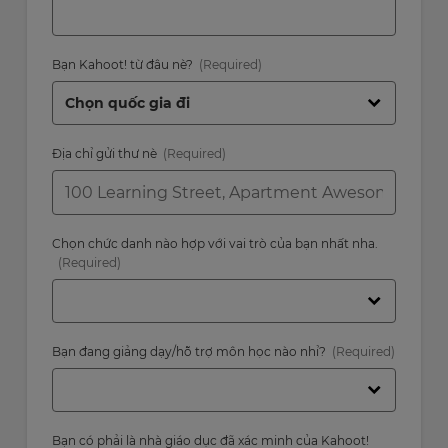
Choose
your
preferred
language
Bạn Kahoot! từ đâu nè?
for
the
site.
Currency
Địa chỉ gửi thư nè
This
will
update
Chọn chức danh nào hợp với vai trò của bạn nhất nha.
pricing
across
the
site.
Cancel
Bạn đang giảng dạy/hỗ trợ môn học nào nhỉ?
Save
Settings
Bạn có phải là nhà giáo dục đã xác minh của Kahoot!