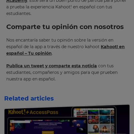
Academy
. Este será un buen punto de partida para poner
your
preferred
a prueba la experiencia Kahoot! en español con tus
language
estudiantes.
for
the
site.
Comparte tu opinión con nosotros
Currency
Nos encantaría saber tu opinión sobre la versión en
español de la app a través de nuestro kahoot
Kahoot! en
español – Tu opinión
.
This
will
update
Publica un tweet y comparte esta noticia
con tus
pricing
estudiantes, compañeros y amigos para que prueben
across
the
nuestra app en español.
site.
Cancel
Related articles
Save
Settings