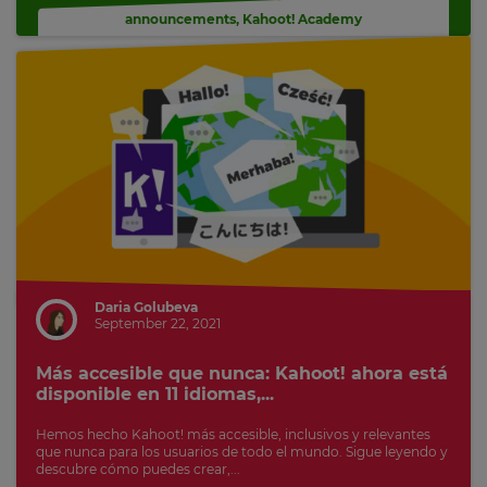
announcements
,
Kahoot! Academy
Daria Golubeva
September 22, 2021
Más accesible que nunca: Kahoot! ahora está
disponible en 11 idiomas,...
Hemos hecho Kahoot! más accesible, inclusivos y relevantes
que nunca para los usuarios de todo el mundo. Sigue leyendo y
descubre cómo puedes crear,...