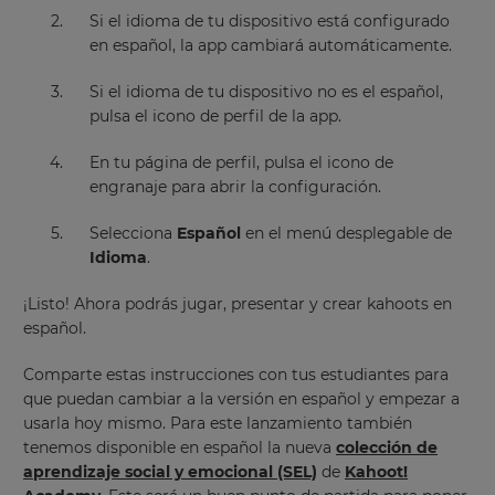
Si el idioma de tu dispositivo está configurado
Update
en español, la app cambiará automáticamente.
your
language,
Si el idioma de tu dispositivo no es el español,
region
pulsa el icono de perfil de la app.
and
currency.
En tu página de perfil, pulsa el icono de
Region
engranaje para abrir la configuración.
Selecciona
Español
en el menú desplegable de
This
Idioma
.
will
set
your
¡Listo! Ahora podrás jugar, presentar y crear kahoots en
country
español.
for
tax
purposes.
Comparte estas instrucciones con tus estudiantes para
que puedan cambiar a la versión en español y empezar a
Language
usarla hoy mismo. Para este lanzamiento también
tenemos disponible en español la nueva
colección de
aprendizaje social y emocional (SEL)
de
Kahoot!
Choose