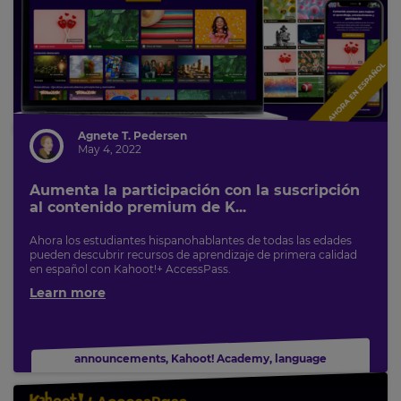
Agnete T. Pedersen
May 4, 2022
Aumenta la participación con la suscripción
al contenido premium de K...
Ahora los estudiantes hispanohablantes de todas las edades
pueden descubrir recursos de aprendizaje de primera calidad
en español con Kahoot!+ AccessPass.
Learn more
announcements
,
Kahoot! Academy
,
language