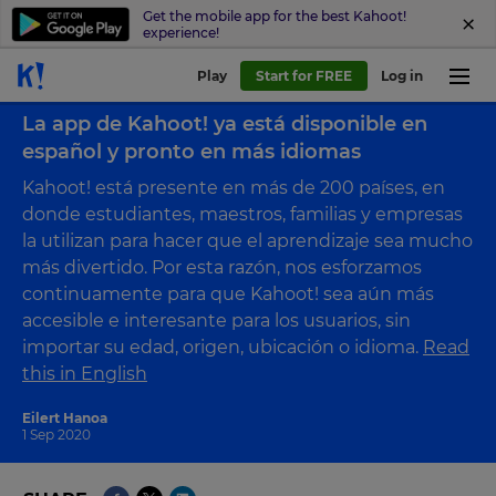
Get the mobile app for the best Kahoot!
experience!
Play
Start for FREE
Log in
Back to blog
La app de Kahoot! ya está disponible en
español y pronto en más idiomas
Kahoot! está presente en más de 200 países, en
donde estudiantes, maestros, familias y empresas
la utilizan para hacer que el aprendizaje sea mucho
más divertido. Por esta razón, nos esforzamos
continuamente para que Kahoot! sea aún más
accesible e interesante para los usuarios, sin
importar su edad, origen, ubicación o idioma.
Read
this in English
Eilert Hanoa
1 Sep 2020