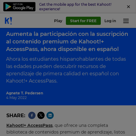
Get the mobile app for the best Kahoot!
experience!
Play
Start for FREE
Log in
Back to blog
Aumenta la participación con la suscripción
al contenido premium de Kahoot!+
AccessPass, ahora disponible en español
Ahora los estudiantes hispanohablantes de todas
las edades pueden descubrir recursos de
aprendizaje de primera calidad en español con
Kahoot!+ AccessPass.
Agnete T. Pedersen
4 May 2022
SHARE
Kahoot!+ AccessPass
, que ofrece una completa
biblioteca de contenidos premium de aprendizaje, listos