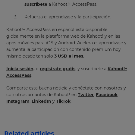
Update
suscríbete
a Kahoot!+ AccessPass.
your
settings.
Refuerza el aprendizaje y la participación.
Update
Kahoot!+ AccessPass en español está disponible
your
globalmente en la plataforma web de Kahoot! y en las
language,
apps móviles para iOS y Android.
Acelera el aprendizaje y
region
and
aumenta la participación con contenido premium hoy
currency.
mismo desde tan solo
3 USD al mes
.
Region
Inicia sesión,
o
regístrate gratis
, y suscríbete a
Kahoot!+
AccessPass
.
This
Comparte esta buena noticia y conéctate con nosotros y
will
set
con otros amantes de Kahoot! en
Twitter
,
Facebook
,
your
Instagram
,
LinkedIn
y
TikTok
.
country
for
tax
purposes.
Language
Related articles