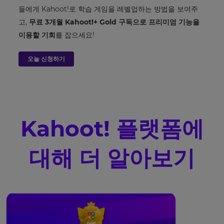
settings.
들에게 Kahoot!로 학습 게임을 레벨업하는 방법을 보여주
고,
무료 3개월 Kahoot!+ Gold 구독으로 프리미엄 기능을
Update
이용할 기회
를 잡으세요!
your
language,
region
오늘 신청하기
and
currency.
Region
Kahoot! 플랫폼에
This
will
set
your
대해 더 알아보기
country
for
tax
purposes.
Language