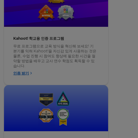
Choose
your
preferred
language
for
the
site.
Kahoot! 학교용 인증 프로그램
Currency
무료 프로그램으로 교육 방식을 혁신해 보세요! 기
본기를 익혀 Kahoot!을 자신감 있게 사용하는 것은
물론, 수업 진행 시 참여도 향상에 필요한 시간을 절
약할 방법을 배우고 교사 연수 학점도 획득할 수 있
This
습니다.
will
update
인증 받기
pricing
across
the
site.
Cancel
Save
Settings