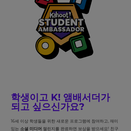
학생이고 K! 앰배서더가
되고 싶으신가요?
×
16세 이상 학생들을 위한 새로운 프로그램에 참여하고, 재미
Update
있는
소셜 미디어
챌린지를 완료하면 보상을 받으세요! 친구
your