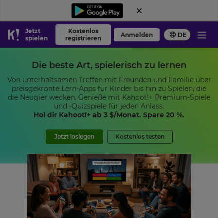
Jetzt
Kostenlos
Anmelden
DE
spielen
registrieren
Die beste Art, spielerisch zu lernen
Von unterhaltsamen Treffen mit Freunden und Familie über
preisgekrönte Lern-Apps für Kinder bis hin zu Spielen, die
die Neugier wecken. Genieße mit Kahoot!+ Premium-Spiele
und -Quizspiele für jeden Anlass.
Hol dir Kahoot!+ ab
3 $
/Monat. Spare 20 %.
Jetzt loslegen
Kostenlos testen