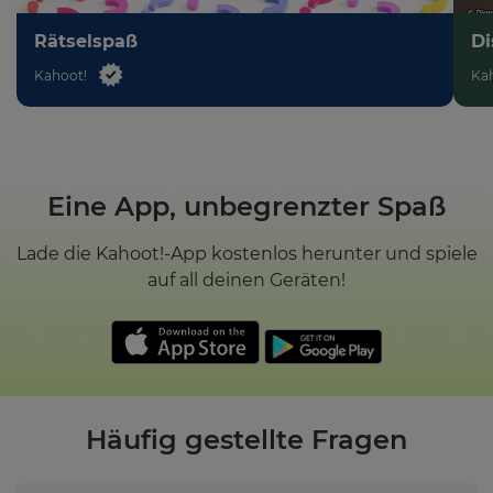
Rätselspaß
Di
Kahoot!
Ka
Eine App, unbegrenzter Spaß
Lade die Kahoot!-App kostenlos herunter und spiele
auf all deinen Geräten!
Häufig gestellte Fragen