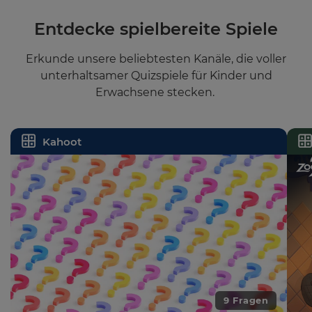
update
pricing
across
Entdecke spielbereite Spiele
the
site.
Erkunde unsere beliebtesten Kanäle, die voller
Cancel
unterhaltsamer Quizspiele für Kinder und
Erwachsene stecken.
Save
Settings
Kahoot
9 Fragen