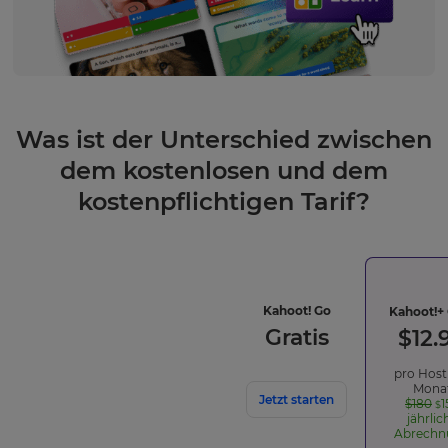
Was ist der Unterschied zwischen
×
dem kostenlosen und dem
Update
kostenpflichtigen Tarif?
your
settings.
Update
your
language,
-
Kahoot! Go
Kahoot!+
region
enthaltene
Gratis
$
12.
and
Funktionen
currency.
pro Host
Mona
Region
Jetzt starten
$180
1
$
jährlic
Abrechn