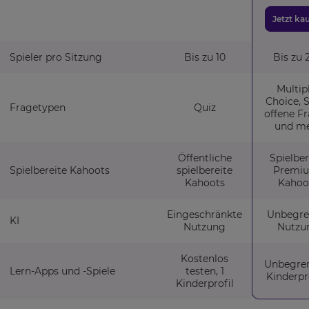
This
will
Jetzt ka
set
your
country
Spieler pro Sitzung
Bis zu 10
Bis zu 
for
tax
purposes.
Multip
Choice, S
Language
Fragetypen
Quiz
offene F
und m
Choose
Öffentliche
Spielber
your
Spielbereite Kahoots
spielbereite
Premi
preferred
Kahoots
Kahoo
language
for
the
Eingeschränkte
Unbegre
site.
KI
Nutzung
Nutzu
Currency
Kostenlos
Unbegren
Lern-Apps und -Spiele
testen, 1
Kinderpr
Kinderprofil
This
will