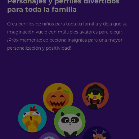
Personajes y perfiles divertidos
This
will
para toda la familia
update
pricing
across
Crea perfiles de niños para toda tu familia y
deja que su
the
site.
imaginación vuele con múltiples avatares para elegir.
¡Próximamente: colecciona insignias para una mayor
Cancel
personalización y positividad!
Save
Settings