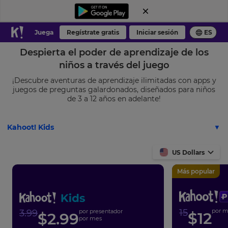
Juega
Regístrate gratis
Iniciar sesión
ES
Despierta el poder de aprendizaje de los
niños a través del juego
¡Descubre aventuras de aprendizaje ilimitadas con apps y
juegos de preguntas galardonados, diseñados para niños
de 3 a 12 años en adelante!
Kahoot! Kids
US Dollars
Más popular
15
por 
3.99
por presentador
$
12
$
2.99
por mes