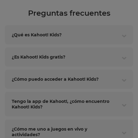
Language
Preguntas frecuentes
Choose
¿Qué es Kahoot! Kids?
your
preferred
language
for
the
¿Es Kahoot! Kids gratis?
site.
Currency
¿Cómo puedo acceder a Kahoot! Kids?
This
will
Tengo la app de Kahoot!, ¿cómo encuentro
update
Kahoot! Kids?
pricing
across
the
site.
¿Cómo me uno a juegos en vivo y
Cancel
actividades?