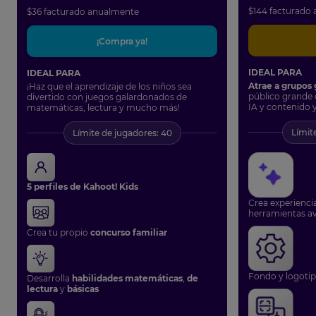
$
144
facturado 
$
36
facturado anualmente
¡Compra ya!
IDEAL PARA
IDEAL PARA
Atrae a grupos 
¡Haz que el aprendizaje de los niños sea
público grande
divertido con juegos galardonados de
IA y contenido 
matemáticas, lectura y mucho más!
Límit
Límite de jugadores: 40
5 perfiles de Kahoot! Kids
Crea experienci
herramientas a
Crea tu propio
concurso familiar
Fondo y logotip
Desarrolla
habilidades matemáticas
,
de
lectura
y
básicas