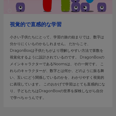
This
will
update
pricing
across
the
視覚的で直感的な学習
site.
Cancel
小さい子供たちにとって、学習の旅の始まりでは、数字は
Save
分かりにくいものかもしれません。 だからこそ、
Settings
DragonBoxは子供たちがより理解しやすい方法で算数を
視覚化するように設計されているのです。 DragonBoxの
メインキャラクターであるNoomsは、その一例です。 こ
れらのキャラクターが、数字とは何か、どのように振る舞
い、互いにどう関係しているのかを、わかりやすく視覚的
に表現しています。 このおかげで学習はとても直感的にな
り、子どもたちはDragonBoxの世界を探検しながら自分
で学べちゃうんです。