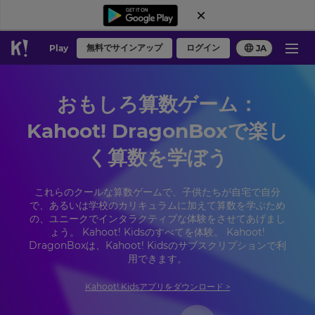
無料でサインアップ
ログイン
Play
JA
おもしろ算数ゲーム：
Kahoot! DragonBoxで楽し
く算数を学ぼう
これらのクールな算数ゲームで、子供たちが自宅で自分
で、あるいは学校のカリキュラムに加えて算数を学ぶため
の、ユニークでインタラクティブな体験をさせてあげまし
ょう。 Kahoot! Kidsのすべてを体験。 Kahoot!
DragonBoxは、Kahoot! Kidsのサブスクリプションで利
用できます。
Kahoot! Kidsアプリをダウンロード >