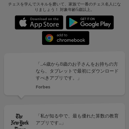
チェスを学んでスキルを磨いて、家族で一番のチェス名人にな
りましょう！ 対象年齢5歳以上。
×
Update
「...4歳から8歳のお子さんをお持ちの方
your
なら、タブレットで最初にダウンロード
settings.
すべきアプリです。」
Update
Forbes
your
language,
region
and
currency.
「私が知る中で、最も優れた算数の教育
Region
アプリです...」