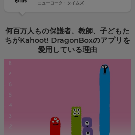
ニューヨーク・タイムズ
This
will
set
your
何百万人もの保護者、教師、子どもた
country
for
ちがKahoot! DragonBoxのアプリを
tax
purposes.
愛用している理由
Language
Choose
your
preferred
language
for
the
site.
Currency