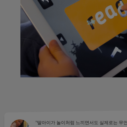
Choose
your
preferred
language
for
the
site.
Currency
This
will
update
pricing
across
the
site.
Cancel
Save
"딸아이가 놀이처럼 느끼면서도 실제로는 무언
Settings