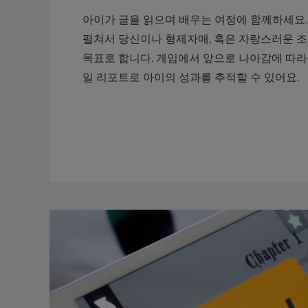
your
아이가 글을 읽으며 배우는 여정에 함께하세요.
settings.
펼쳐서 당신이나 형제자매, 혹은 자랑스러운 
Update
목표로 합니다. 게임에서 앞으로 나아감에 따라
your
일 리포트로 아이의 성과를 추적할 수 있어요.
language,
region
and
currency.
Region
This
will
set
your
country
for
tax
purposes.
Language