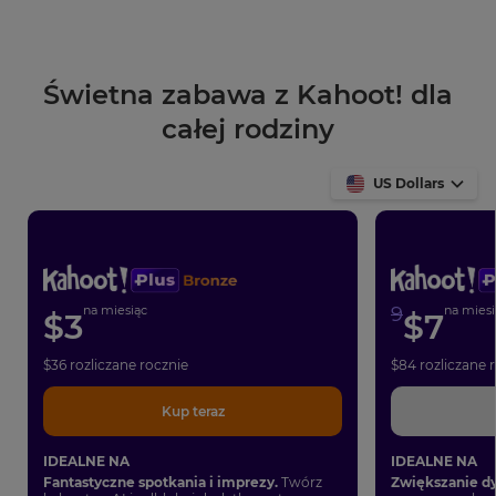
Świetna zabawa z Kahoot! dla
całej rodziny
US Dollars
na miesiąc
9
na miesi
$
3
$
7
$
36
rozliczane rocznie
$
84
rozliczane 
Kup teraz
IDEALNE NA
IDEALNE NA
Fantastyczne spotkania i imprezy.
Twórz
Zwiększanie d