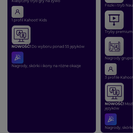
Klasyczny tryb gry na żywo
Fiszki i tryb Na
1 profil Kahoot! Kids
Tryby premium 
NOWOŚĆ!
Do wyboru ponad 55 języków
Nagrody grupo
Nagrody, skórki i ikony na różne okazje
3 profile Kahoot
NOWOŚĆ!
Możl
języków
Nagrody, skórki