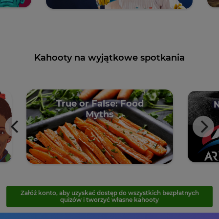
Kahooty na wyjątkowe spotkania
True or False: Food
NA
Myths
Załóż konto, aby uzyskać dostęp do wszystkich bezpłatnych
quizów i tworzyć własne kahooty
×