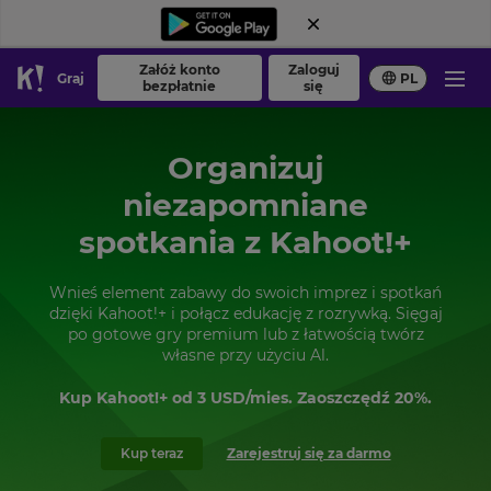
Załóż konto
Zaloguj
Graj
PL
bezpłatnie
się
Organizuj
niezapomniane
spotkania z Kahoot!+
Wnieś element zabawy do swoich imprez i spotkań
dzięki Kahoot!+ i połącz edukację z rozrywką. Sięgaj
po gotowe gry premium lub z łatwością twórz
własne przy użyciu Al.
Kup Kahoot!+ od
3 USD
/mies. Zaoszczędź 20%.
Kup teraz
Zarejestruj się za darmo