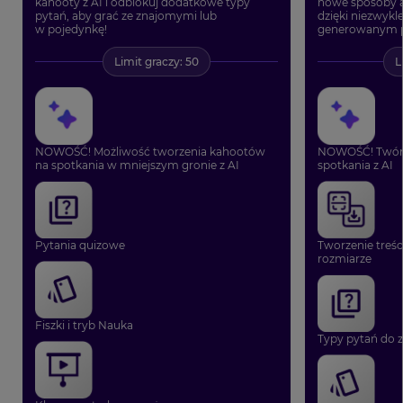
kahooty z AI i odblokuj dodatkowe typy
nowe sposoby 
pytań, aby grać ze znajomymi lub
dzięki niezwy
w pojedynkę!
generowanym p
Limit graczy: 50
L
NOWOŚĆ! Możliwość tworzenia kahootów
NOWOŚĆ! Twórz
na spotkania w mniejszym gronie z AI
spotkania z AI
Pytania quizowe
Tworzenie treś
rozmiarze
Fiszki i tryb Nauka
Typy pytań do z