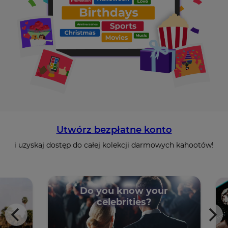
Utwórz bezpłatne konto
i uzyskaj dostęp do całej kolekcji darmowych kahootów!
Do you know your
s
celebrities?