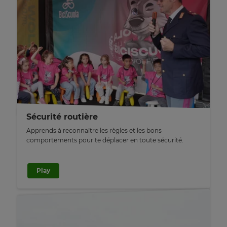
×
Sécurité routière
Update
Apprends à reconnaître les règles et les bons
your
comportements pour te déplacer en toute sécurité.
settings.
Update
Play
your
language,
region
and
currency.