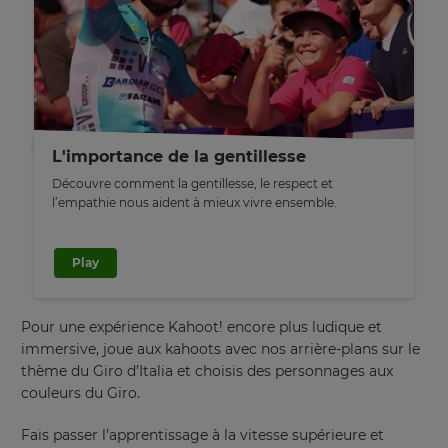
This
will
update
pricing
across
the
site.
L'importance de la gentillesse
Cancel
Découvre comment la gentillesse, le respect et
Save
l’empathie nous aident à mieux vivre ensemble.
Settings
Play
Pour une expérience Kahoot! encore plus ludique et
immersive, joue aux kahoots avec nos arrière-plans sur le
thème du Giro d’Italia et choisis des personnages aux
couleurs du Giro.
Fais passer l’apprentissage à la vitesse supérieure et