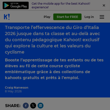
Get the mobile app for the best Kahoot!
experience!
Play
Start for FREE
Log in
Back to blog
Transporte l’effervescence du Giro d’Italia
2026 jusque dans ta classe et au-delà avec
du contenu pédagogique Kahoot! exclusif
qui explore la culture et les valeurs du
cyclisme
Booste l’apprentissage de tes enfants ou de tes
élèves au fil de cette course cycliste
emblématique grâce à des collections de
kahoots gratuits et prêts à l’emploi.
Craig Narveson
8 May 2026
SHARE