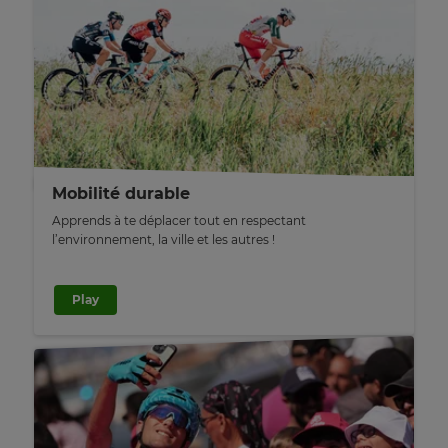
Region
This
will
set
your
country
for
tax
purposes.
Mobilité durable
Language
Apprends à te déplacer tout en respectant
l’environnement, la ville et les autres !
Choose
Play
your
preferred
language
for
the
site.
Currency