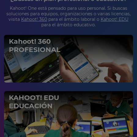
update
Kahoot! One está pensado para uso personal. Si buscas
pricing
soluciones para equipos, organizaciones o varias licencias,
across
the
visita
Kahoot! 360
para el ámbito laboral o
Kahoot! EDU
site.
para el ámbito educativo.
Cancel
Kahoot! 360
Save
PROFESIONAL
Settings
KAHOOT! EDU
EDUCACIÓN