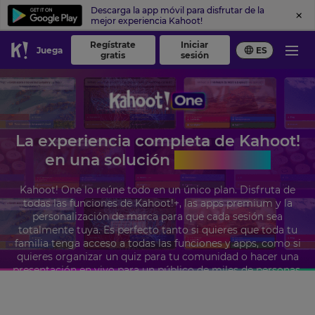
Descarga la app móvil para disfrutar de la
mejor experiencia Kahoot!
Regístrate
Iniciar
Juega
ES
gratis
sesión
La experiencia completa de Kahoot!
en una solución
todo en uno
Kahoot! One lo reúne todo en un único plan. Disfruta de
todas las funciones de Kahoot!+, las apps premium y la
personalización de marca para que cada sesión sea
totalmente tuya. Es perfecto tanto si quieres que toda tu
familia tenga acceso a todas las funciones y apps, como si
quieres organizar un quiz para tu comunidad o hacer una
presentación en vivo para un público de miles de personas.
Obtén Kahoot! One desde
19 USD
al mes. Ahorra un 20%.
La oferta finaliza el 9 de agosto.