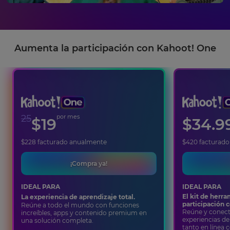
Aumenta la participación con Kahoot! One
25
por mes
$
19
$
34.9
$
228
facturado anualmente
$
420
facturado
¡Compra ya!
IDEAL PARA
IDEAL PARA
El kit de herra
La experiencia de aprendizaje total.
participación c
Reúne a todo el mundo con funciones
Reúne y conecta
increíbles, apps y contenido premium en
experiencias de
una solución completa.
tanto en línea