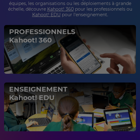
update
équipes, les organisations ou les déploiements à grande
pricing
échelle, découvre
Kahoot! 360
pour les professionnels ou
across
Kahoot! EDU
pour l'enseignement.
the
site.
PROFESSIONNELS
Cancel
Kahoot! 360
Save
Settings
ENSEIGNEMENT
Kahoot! EDU