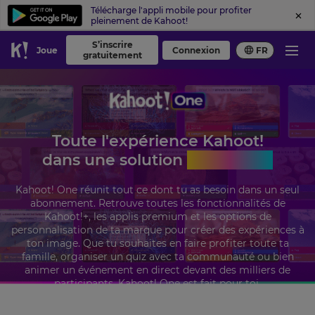
Télécharge l'appli mobile pour profiter
pleinement de Kahoot!
S’inscrire
Joue
Connexion
FR
gratuitement
Toute l'expérience Kahoot!
dans une solution
tout-en-un
Kahoot! One réunit tout ce dont tu as besoin dans un seul
abonnement. Retrouve toutes les fonctionnalités de
Kahoot!+, les applis premium et les options de
personnalisation de ta marque pour créer des expériences à
ton image. Que tu souhaites en faire profiter toute ta
famille, organiser un quiz avec ta communauté ou bien
animer un événement en direct devant des milliers de
participants, Kahoot! One est fait pour toi.
Profite de Kahoot! One à partir de
19 $
/mois. Économise