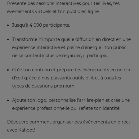
Présente des sessions interactives pour tes lives, tes
événements virtuels et ton public en ligne.
Jusqu'à 4 000 participants.
Transforme n'importe quelle diffusion en direct en une
×
expérience interactive et pleine d'énergie : ton public
ne se contente plus de regarder, il participe.
Update
your
Crée ton contenu et prépare tes événements en un clin
settings.
d'œil grâce à nos puissants outils d'IA et à tous les
Update
types de questions premium.
your
language,
Ajoute ton logo, personnalise l'arrière-plan et crée une
region
and
expérience professionnelle qui reflète ton identité.
currency.
Découvre comment organiser des événements en direct
Region
avec Kahoot!