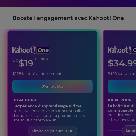
Booste l'engagement avec Kahoot! One
25
par mois
$
19
$
34.9
$
228
facturé annuellement
$
420
facturé a
J'en profite
IDÉAL POUR
IDÉAL POUR
La boîte à outil
L'expérience d'apprentissage ultime.
communauté.
Retrouve l'ensemble des fonctionnalités,
crée des expéri
des applis et du contenu premium dans
interactives, e
une solution tout-en-un.
Limit
Limite de joueurs : 800