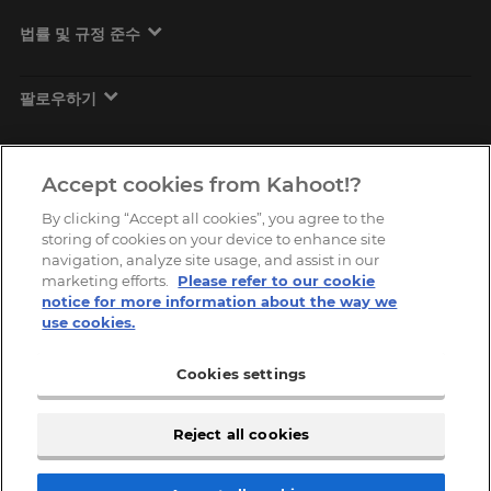
법률 및 규정 준수
팔로우하기
Accept cookies from Kahoot!?
By clicking “Accept all cookies”, you agree to the
storing of cookies on your device to enhance site
navigation, analyze site usage, and assist in our
marketing efforts.
Please refer to our cookie
Copyright © 2026, Kahoot! All Rights Reserved.
notice for more information about the way we
use cookies.
Cookies settings
Reject all cookies