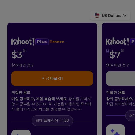
This
US Dollars
will
update
pricing
across
the
site.
별
9
별
$
3
$
7
Cancel
Save
$
36
매년 청구
$
84
매년 청구
Settings
지금 바로 겟!
적절한 용도
적절한 용도
매일 공부하고, 매일 복습해 보세요.
장소를 가리지
함께 공부하세요.
않고 공부할 수 있으며, AI 기능을 이용하면 즉석에
학급 프레젠테이션
서 플래시카드와 퀴즈를 생성할 수 있습니다.
최대
최대 플레이어 수: 50