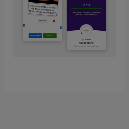
×
Update
your
settings.
Update
your
language,
region
and
currency.