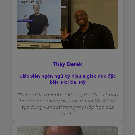
Thầy Derek
Giáo viên ngôn ngữ ký hiệu & giáo dục đặc
biệt, Florida, Mỹ
“Kahoot! là một phần không thể thiếu trong
bộ công cụ giảng dạy của tôi, và tôi sẽ tiếp
tục dùng Kahoot! trong mọi lớp học của
mình.”