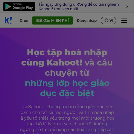
Tải ngay ứng dụng di động để có trải nghiệm
Kahoot! trọn vẹn nhất!
Chơi
Bắt đầu MIỄN PHÍ
Đăng nhập
VI
Học tập hoà nhập
cùng Kahoot!
và câu
chuyện từ
những lớp học giáo
dục đặc biệt
Tại Kahoot!, chúng tôi tin rằng giáo dục nên
dành cho tất cả mọi người, và tính hoà nhập
là yếu tố thiết yếu trong mọi môi trường học
tập. Đó là lý do vì sao chúng tôi không
ngừng nỗ lực để nâng cao khả năng tiếp cận