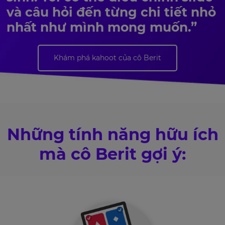
và câu hỏi đến từng chi tiết nhỏ
nhất như mình mong muốn.”
Khám phá kahoot của cô Berit
Những tính năng hữu ích
mà cô Berit gợi ý: