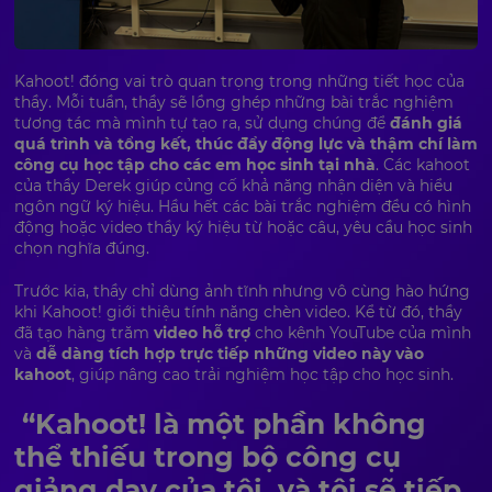
Kahoot! đóng vai trò quan trọng trong những tiết học của
thầy. Mỗi tuần, thầy sẽ lồng ghép những bài trắc nghiệm
tương tác mà mình tự tạo ra, sử dụng chúng để
đánh giá
quá trình và tổng kết, thúc đẩy động lực và thậm chí làm
công cụ học tập cho các em học sinh tại nhà
. Các kahoot
của thầy Derek giúp củng cố khả năng nhận diện và hiểu
ngôn ngữ ký hiệu. Hầu hết các bài trắc nghiệm đều có hình
động hoặc video thầy ký hiệu từ hoặc câu, yêu cầu học sinh
chọn nghĩa đúng.
Trước kia, thầy chỉ dùng ảnh tĩnh nhưng vô cùng hào hứng
khi Kahoot! giới thiệu tính năng chèn video. Kể từ đó, thầy
đã tạo hàng trăm
video hỗ trợ
cho kênh YouTube của mình
và
dễ dàng tích hợp trực tiếp những video này vào
kahoot
, giúp nâng cao trải nghiệm học tập cho học sinh.
“Kahoot! là một phần không
thể thiếu trong bộ công cụ
giảng dạy của tôi, và tôi sẽ tiếp