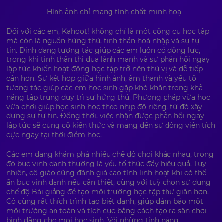
– Hình ảnh chỉ mang tính chất minh hoạ
Đối với các em, Kahoot! không chỉ là một công cụ học tập
mà còn là nguồn hứng thú, tinh thần hoà nhập và sự tự
tin. Định dạng tương tác giúp các em luôn có động lực,
trong khi tinh thần thi đua lành mạnh và sự phản hồi ngay
lập tức khiến hoạt động học tập trở nên thú vị và dễ tiếp
cận hơn. Sự kết hợp giữa hình ảnh, âm thanh và yếu tố
tương tác giúp các em học sinh gặp khó khăn trong khả
năng tập trung duy trì sự hứng thú. Phương pháp vừa học
vừa chơi giúp học sinh học theo nhịp độ riêng, từ đó xây
dựng sự tự tin. Đồng thời, việc nhận được phản hồi ngay
lập tức sẽ củng cố kiến thức và mang đến sự động viên tích
cực ngay tại thời điểm học.
Các em đang khám phá nhiều chế độ chơi khác nhau, trong
đó bục vinh danh thường là yếu tố thúc đẩy hiệu quả. Tuy
nhiên, cô giáo cũng đánh giá cao tính linh hoạt khi có thể
ẩn bục vinh danh nếu cần thiết, cùng với tuỳ chọn sử dụng
chế độ Bài giảng để tạo môi trường học tập thư giãn hơn.
Cô cũng rất thích trình tạo biệt danh, giúp đảm bảo một
môi trường an toàn và tích cực bằng cách tạo ra sân chơi
bình đẳng cho mọi học sinh. Với những tính năng