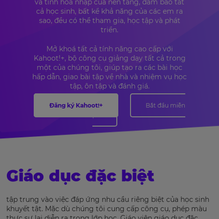
và tính hoà nhập của nền tảng, đảm bảo tất
cả học sinh, bất kể khả năng của các em ra
sao, đều có thể tham gia, học tập và phát
triển.
Mở khoá tất cả tính năng cao cấp với
Kahoot!+, bộ công cụ giảng dạy tất cả trong
một của chúng tôi, giúp tạo ra các bài học
hấp dẫn, giao bài tập về nhà và nhiệm vụ học
tập, ôn tập và đánh giá.
Đăng ký Kahoot!+
Bắt đầu miễn
phí
Giáo dục đặc biệt
tập trung vào việc đáp ứng nhu cầu riêng biệt của học sinh
khuyết tật. Mặc dù chúng tôi cung cấp công cụ, phép màu
thực sự lại diễn ra trong lớp học. Giáo viên giáo dục đặc