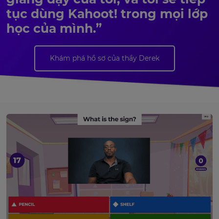
tục dùng Kahoot! trong mọi lớp
học của mình.”
Khám phá hồ sơ của thầy Derek