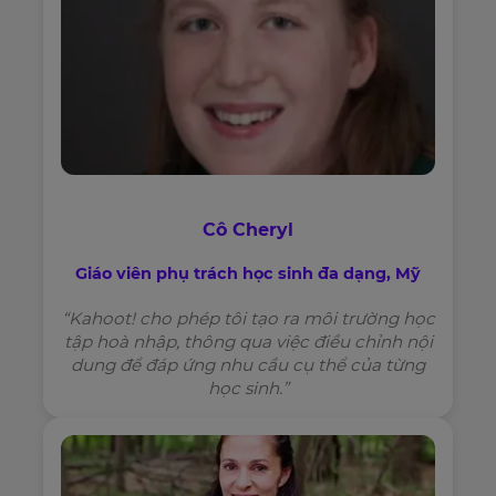
Cô Cheryl
Giáo viên phụ trách học sinh đa dạng, Mỹ
“Kahoot! cho phép tôi tạo ra môi trường học
tập hoà nhập, thông qua việc điều chỉnh nội
dung để đáp ứng nhu cầu cụ thể của từng
học sinh.”