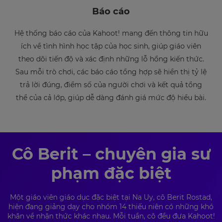
your
Báo cáo
settings.
Update
Hệ thống báo cáo của Kahoot! mang đến thông tin hữu
your
ích về tình hình học tập của học sinh, giúp giáo viên
language,
region
theo dõi tiến độ và xác định những lỗ hổng kiến thức.
and
Sau mỗi trò chơi, các báo cáo tổng hợp sẽ hiển thị tỷ lệ
currency.
trả lời đúng, điểm số của người chơi và kết quả tổng
Region
thể của cả lớp, giúp dễ dàng đánh giá mức độ hiểu bài.
This
will
set
your
Cô Berit – chuyên gia sư
country
for
phạm đặc biệt
tax
purposes.
Language
Một giáo viên giáo dục đặc biệt tại Na Uy, cô Berit Rostad,
hiện đang giảng dạy cho nhóm 14 thiếu niên có những khó
khăn về nhận thức khác nhau. Mỗi tuần, cô đều đưa Kahoot!