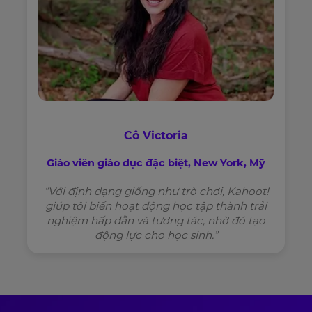
Cô Victoria
Giáo viên giáo dục đặc biệt, New York, Mỹ
“Với định dạng giống như trò chơi, Kahoot!
giúp tôi biến hoạt động học tập thành trải
nghiệm hấp dẫn và tương tác, nhờ đó tạo
động lực cho học sinh.”