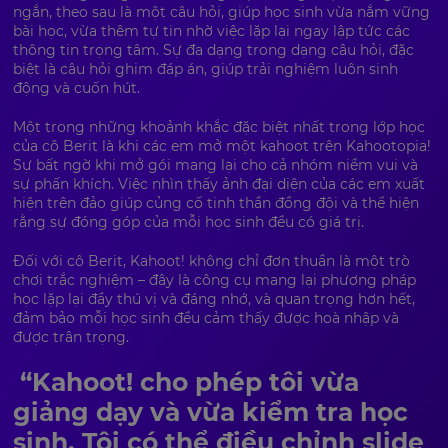
ngắn, theo sau là một câu hỏi, giúp học sinh vừa nắm vững
bài học, vừa thêm tự tin nhờ việc lặp lại ngay lập tức các
thông tin trọng tâm. Sự đa dạng trong dạng câu hỏi, đặc
biệt là câu hỏi ghim đáp án, giúp trải nghiệm luôn sinh
động và cuốn hút.
Một trong những khoảnh khắc đặc biệt nhất trong lớp học
của cô Berit là khi các em mở một kahoot trên Kahootopia!
Sự bất ngờ khi mở gói mang lại cho cả nhóm niềm vui và
sự phấn khích. Việc nhìn thấy ảnh đại diện của các em xuất
hiện trên đảo giúp củng cố tinh thần đồng đội và thể hiện
rằng sự đóng góp của mỗi học sinh đều có giá trị.
Đối với cô Berit, Kahoot! không chỉ đơn thuần là một trò
chơi trắc nghiệm – đây là công cụ mang lại phương pháp
học lặp lại đầy thú vị và đáng nhớ, và quan trọng hơn hết,
đảm bảo mỗi học sinh đều cảm thấy được hoà nhập và
được trân trọng.
“Kahoot! cho phép tôi vừa
giảng dạy và vừa kiểm tra học
sinh. Tôi có thể điều chỉnh slide