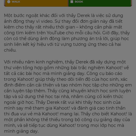
Một bước ngoặt khác đối với thầy Derek là việc sử dụng
ảnh động thay vì video. Sự thay đổi đơn giản này đã tiết
kiệm cho thầy rất nhiều thời gian – không cần phải mất
công tìm kiếm trên YouTube cho mỗi câu hỏi. Giờ đây, thầy
còn có thể dùng ảnh động làm phương án trả lời, giúp học
sinh liên kết ký hiệu với từ vựng tương ứng theo cả hai
chiều.
Với nhiều năm kinh nghiệm, thầy Derek đã xây dựng một
thư viện tổng hợp gồm những bài trắc nghiệm Kahoot! về
tất cả các bài học mà mình giảng dạy. Công cụ báo cáo
trong Kahoot! giúp thầy theo dõi tiến độ của học sinh, xác
định điểm cần cải thiện và tạo nhóm học tập cho những em
cần luyện tập thêm. Thầy cũng khuyến khích học sinh luyện
tập và sử dụng thẻ học tại nhà, nhằm củng cố kiến thức
ngoài giờ học. Thầy Derek rất vui khi thấy học sinh của
mình say mê tham gia Kahoot! và đánh giá cao tinh thần
thi đua vui vẻ mà Kahoot! mang lại. Thầy cho biết Kahoot! là
một phần không thể thiếu trong bộ công cụ giảng dạy của
mình, và sẽ tiếp tục dùng Kahoot! trong mọi lớp học mà
mình giảng dạy.