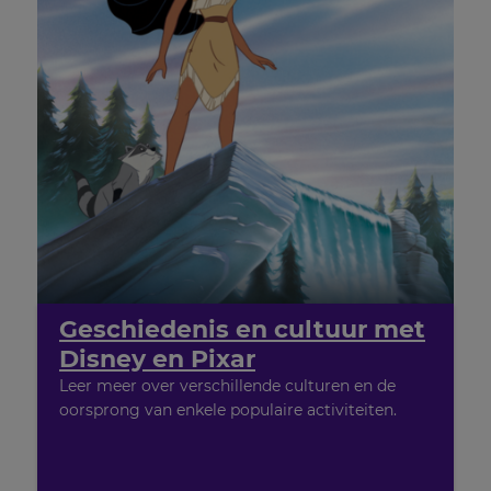
will
set
your
country
for
tax
purposes.
Language
Choose
your
preferred
language
for
the
site.
Geschiedenis en cultuur met
Disney en Pixar
Currency
Leer meer over verschillende culturen en de
oorsprong van enkele populaire activiteiten.
This
will
update
pricing