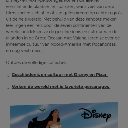
Disney- en Pixar-personages komen uit allerlei
verschillende plaatsen en culturen, want veel van deze
films spelen zich af in of zijn geïnspireerd op echte regio’s
uit de hele wereld. Met behulp van deze kahoots maken
leerlingen een reis door de zeven continenten van de
wereld, ontdekken ze de geschiedenis en cultuur van de
×
eilanden in de Grote Oceaan met Vaiana, leren ze over de
inheemse cultuur van Noord-Amerika met Pocahontas,
Update
en nog veel meer.
your
settings.
Ontdek de volledige collecties:
Update
Geschiedenis en cultuur met Disney en Pixar
your
language,
region
Verken de wereld met je favoriete personages
and
currency.
Region
This