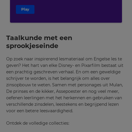
across
the
Play
site.
Cancel
Save
Taalkunde met een
Settings
sprookjeseinde
Op zoek naar inspirerend lesmateriaal om Engelse les te
geven? Het hart van elke Disney- en Pixarfilm bestaat uit
een prachtig geschreven verhaal. En om een geweldige
schrijver te worden, is het belangrijk om alles over
zinsopbouw te weten. Samen met personages uit Mulan,
De prinses en de kikker, Assepoester en nog veel meer,
oefenen leerlingen met het herkennen en gebruiken van
verschillende zinsdelen, leestekens en begrijpend lezen
voor een betere leesvaardigheid.
Ontdek de volledige collecties: