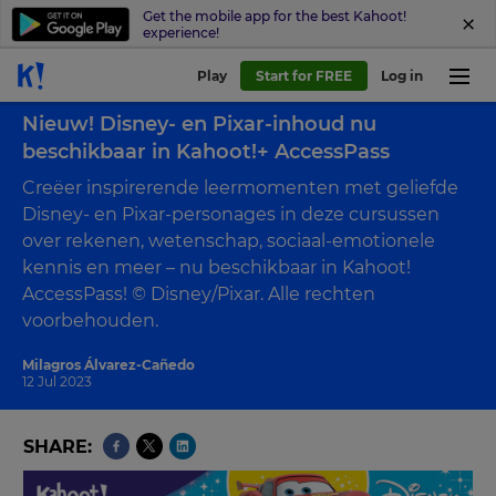
Get the mobile app for the best Kahoot!
experience!
Play
Start for FREE
Log in
Back to blog
Nieuw! Disney- en Pixar-inhoud nu
beschikbaar in Kahoot!+ AccessPass
Creëer inspirerende leermomenten met geliefde
Disney- en Pixar-personages in deze cursussen
over rekenen, wetenschap, sociaal-emotionele
kennis en meer – nu beschikbaar in Kahoot!
AccessPass! © Disney/Pixar. Alle rechten
voorbehouden.
Milagros Álvarez-Cañedo
12 Jul 2023
SHARE