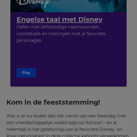
Engelse taal met Disney
Oefen met zelfstandige naamwoorden,
voorzetsels en meningen met je favoriete
personages.
Play
Kom in de feeststemming!
Wat is er nu leuker dan het vieren van een feestdag met
een vriendschappelijk wedstrijdje op Kahoot! – en al
helemaal in het gezelschap van je favoriete Disney- en
Pixar-personages! In deze collectie kahoots verwelkomen