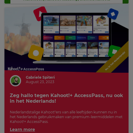
Gabriele Spiteri
August 23, 2023
Zeg hallo tegen Kahoot!+ AccessPass, nu ook
in het Nederlands!
Nederlandstalige Kahoot!'ers van alle leeftijden kunnen nu in
het Nederlands gebruikmaken van premium-leermiddelen met
Kahoot!+ AccessPass.
Learn more