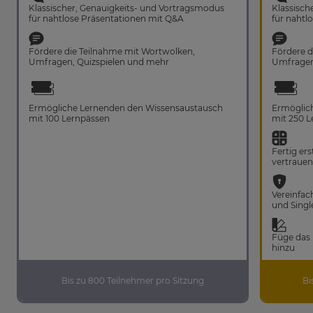
Klassischer, Genauigkeits- und Vortragsmodus
Klassisch
für nahtlose Präsentationen mit Q&A
für nahtl
Fördere die Teilnahme mit Wortwolken,
Fördere d
Umfragen, Quizspielen und mehr
Umfragen
Ermögliche Lernenden den Wissensaustausch
Ermöglic
mit 100 Lernpässen
mit 250 L
Fertig er
vertraue
Vereinfac
und Singl
Füge das 
hinzu
Bis zu 800 Teilnehmer pro Sitzung
Bi