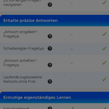
Zu vorherigen Fragen
-
navigieren
Erhalte präzise Antworten
„Antwort eingeben“-
-
Fragetyp
Schieberegler-Fragetyp
-
„Antwort anheften“-
-
Fragetyp
Dein
Name
Laufende zugewiesene
-
Kahoots ohne Frist
Ermutige eigenständiges Lernen
E-
Mail-
Adresse
Solo-Spielmodi