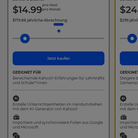
pro Host
$14.99
$24
pro Monat
$
179.88
jährliche Abrechnung
$
299
jähr
Jetzt kaufen
GEEIGNET FÜR
GEEIGNE
Bereichernde Kahoot!-Erfahrungen für Lehrkräfte
Steigere 
und Schüler*innen
Gemeinsch
Erstelle Unterrichtseinheiten im Handumdrehen
Erstelle 
mit dem KI-Generator von Kahoot!
mit dem 
Importiere und synchronisiere Folien aus Google
Importier
und Microsoft
und Micro