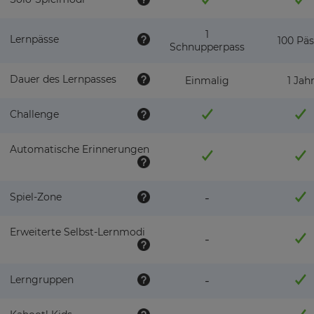
1
Lernpässe
100 Päs
Schnupperpass
Name
×
der
Dauer des Lernpasses
Einmalig
1 Jah
Schule/des
Update
Bezirks
your
Challenge
settings.
Update
Automatische Erinnerungen
Anzahl
your
der
language,
Lizenzen
region
Spiel-Zone
-
and
currency.
Erweiterte Selbst-Lernmodi
Region
-
Bitte
lies
unsere
Lerngruppen
-
Datenschutzrichtlinie
This
.
will
set