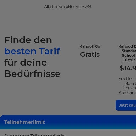
Alle Preise exklusive MwSt
Finde den
-
Kahoot! Go
Kahoot! 
besten Tarif
enthaltene
Standa
Gratis
Funktionen
School
für deine
Distric
$
14.
Bedürfnisse
pro Host
Mona
jährlic
Abrechn
Jetzt kau
Teilnehmerlimit