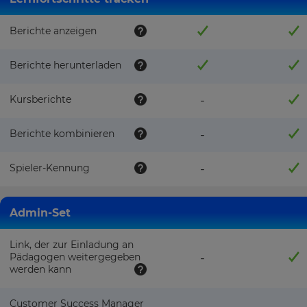
innerhalb
site.
der
Kahoot!
Berichte anzeigen
Cancel
Gruppe
senden.
Save
Berichte herunterladen
Settings
n
Kursberichte
-
Diese
Seite
Berichte kombinieren
-
ist
durch
Spieler-Kennung
-
hCAPTCHA
geschützt
und
es
Admin-Set
gelten
die
Link, der zur Einladung an
Datenschutzrichtlinie
Pädagogen weitergegeben
-
und
werden kann
Nutzungsbedingungen
.
Customer Success Manager