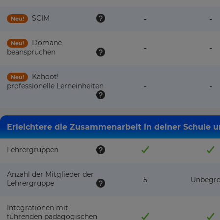
SCIM
-
-
Neu!
Domäne
Neu!
-
-
beanspruchen
Kahoot!
Neu!
-
-
professionelle Lerneinheiten
Erleichtere die Zusammenarbeit in deiner Schule 
Lehrergruppen
Anzahl der Mitglieder der
5
Unbegre
Lehrergruppe
Integrationen mit
führenden pädagogischen