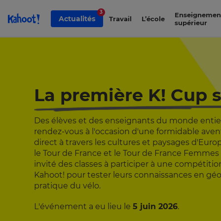
Passer au contenu de la page -
3
Enseignemen
Actualités
Travail
L’école
supérieur
La première K! Cup 
Des élèves et des enseignants du monde entie
rendez-vous à l'occasion d'une formidable ave
direct à travers les cultures et paysages d'Euro
le Tour de France et le Tour de France Femmes 
invité des classes à participer à une compétiti
Kahoot! pour tester leurs connaissances en gé
pratique du vélo.
L'événement a eu lieu le
5 juin 2026
.