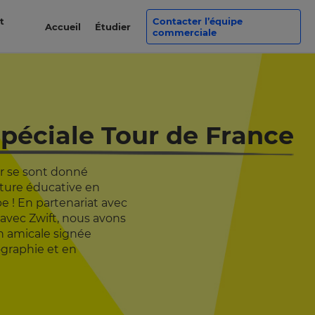
t
Contacter l’équipe
Accueil
Étudier
commerciale
spéciale Tour de France
r se sont donné
nture éducative en
pe !
En partenariat avec
avec Zwift
, nous avons
on amicale signée
ographie et en