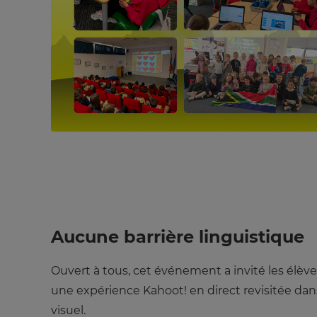
×
Update
your
settings.
Aucune barrière linguistique
Update
Ouvert à tous, cet événement a invité les élèves
your
language,
une expérience Kahoot! en direct revisitée da
region
visuel.