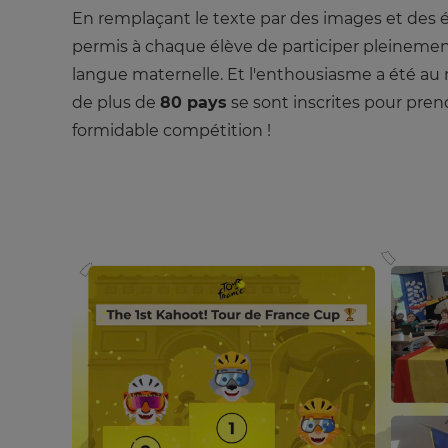
and
En remplaçant le texte par des images et des 
currency.
permis à chaque élève de participer pleinement
Region
langue maternelle. Et l'enthousiasme a été au 
de plus de
80 pays
se sont inscrites pour pren
This
formidable compétition !
will
set
your
country
for
tax
purposes.
Language
Choose
your
preferred
language
for
the
site.