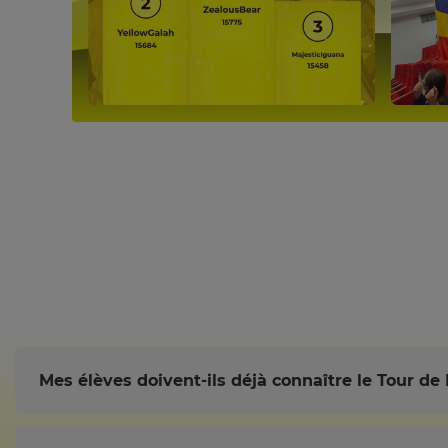
Currency
This
will
update
pricing
across
the
site.
Cancel
Save
Settings
Mes élèves doivent-ils déjà connaître le Tour de