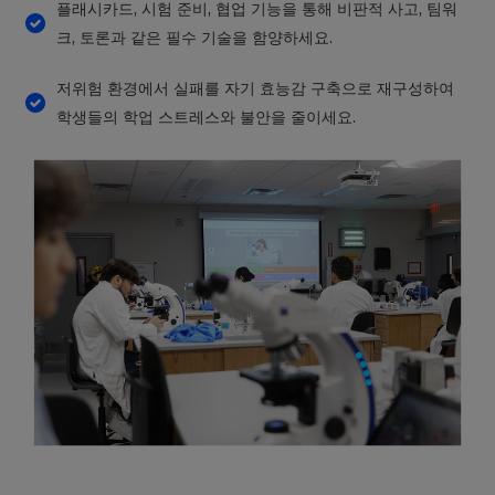
플래시카드, 시험 준비, 협업 기능을 통해 비판적 사고, 팀워
the
site.
크, 토론과 같은 필수 기술을 함양하세요.
Cancel
저위험 환경에서 실패를 자기 효능감 구축으로 재구성하여
Save
학생들의 학업 스트레스와 불안을 줄이세요.
Settings