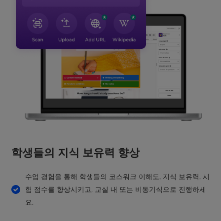
set
your
country
for
tax
purposes.
Language
Choose
your
preferred
language
for
the
site.
학생들의 지식 보유력 향상
Currency
수업 경험을 통해 학생들의 코스워크 이해도, 지식 보유력, 시
This
험 점수를 향상시키고, 교실 내 또는 비동기식으로 진행하세
will
요.
update
pricing
across