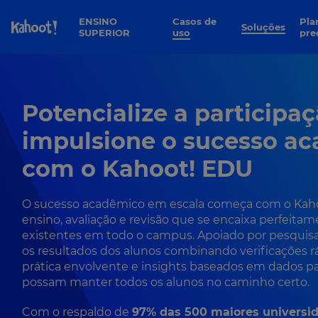
Pular para o conteúdo da página
ENSINO
Casos de
Planos e
Soluções
SUPERIOR
uso
pre
Potencialize a participaç
impulsione o sucesso a
com o Kahoot! EDU
O sucesso acadêmico em escala começa com o Kaho
ensino, avaliação e revisão que se encaixa perfeita
existentes em todo o campus. Apoiado por pesquis
os resultados dos alunos combinando verificações r
prática envolvente e insights baseados em dados p
possam manter todos os alunos no caminho certo.
Com o respaldo de
97% das 500 maiores universi