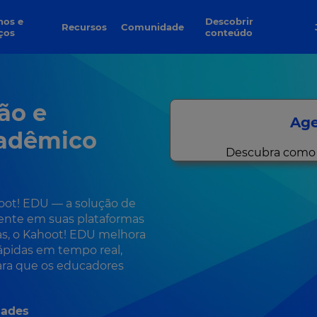
Descobrir
Recursos
Comunidade
ços
conteúdo
ão e
Age
cadêmico
Descubra como o
ot! EDU — a solução de
mente em suas plataformas
as, o Kahoot! EDU melhora
ápidas em tempo real,
ara que os educadores
dades