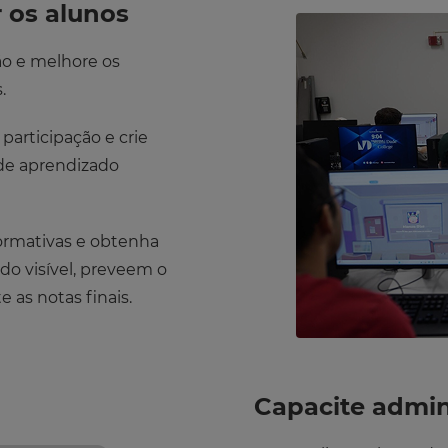
r os alunos
ão e melhore os
.
participação e crie
 de aprendizado
formativas e obtenha
do visível, preveem o
as notas finais.
Capacite admini