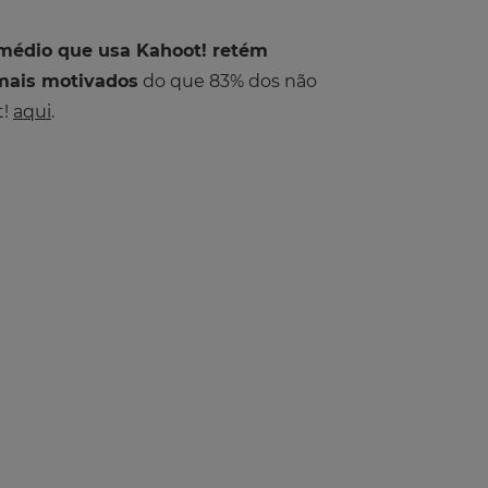
médio que usa Kahoot! retém
mais motivados
do que 83% dos não
t!
aqui
.