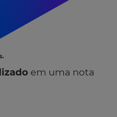
s.
dizado
em uma nota