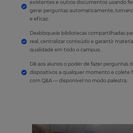
existentes e outros documentos usando fe
gerar perguntas automaticamente, tornand
Choose
e eficaz.
your
preferred
language
Desbloqueie bibliotecas compartilhadas p
for
the
real, centralizar conteúdo e garantir materia
site.
qualidade em todo o campus.
Currency
Dê aos alunos o poder de fazer perguntas 
dispositivos a qualquer momento e colete
This
will
com Q&A — disponível no modo palestra.
update
pricing
across
the
site.
Cancel
Save
Settings