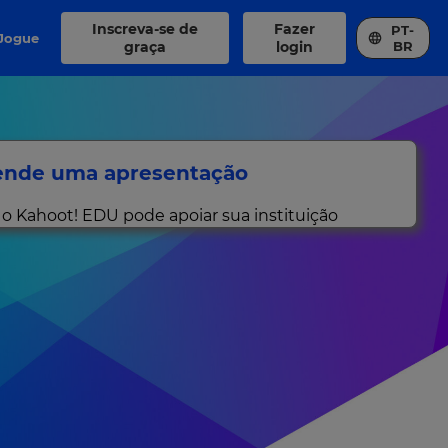
Inscreva-se de
Fazer
PT-
Jogue
graça
login
BR
nde uma apresentação
 Kahoot! EDU pode apoiar sua instituição