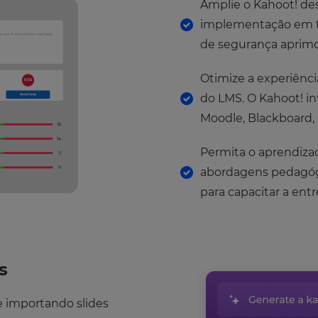
Amplie o Kahoot! des
implementação em t
de segurança aprimo
Otimize a experiênci
do LMS. O Kahoot! i
Moodle, Blackboard,
Permita o aprendizado
abordagens pedagógi
para capacitar a ent
s
e importando slides