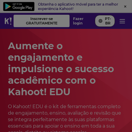
Obtenha o aplicativo móvel para ter a melhor
experiência Kahoot!
Inscrever-se
Fazer
PT-
GRATUITAMENTE
login
BR
Aumente o
engajamento e
impulsione o sucesso
acadêmico com o
Kahoot! EDU
O Kahoot! EDU é o kit de ferramentas completo
de engajamento, ensino, avaliação e revisão que
se integra perfeitamente às suas plataformas
essenciais para apoiar o ensino em toda a sua