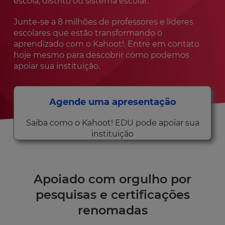
escola, distrito ou sistema escolar.
Junte-se a 8 milhões de professores e líderes
escolares que estão transformando o
aprendizado com o Kahoot!. Entre em contato
hoje mesmo para descobrir como podemos
apoiar sua instituição.
Agende uma apresentação
Saiba como o Kahoot! EDU pode apoiar sua
instituição
Apoiado com orgulho por
pesquisas e certificações
renomadas