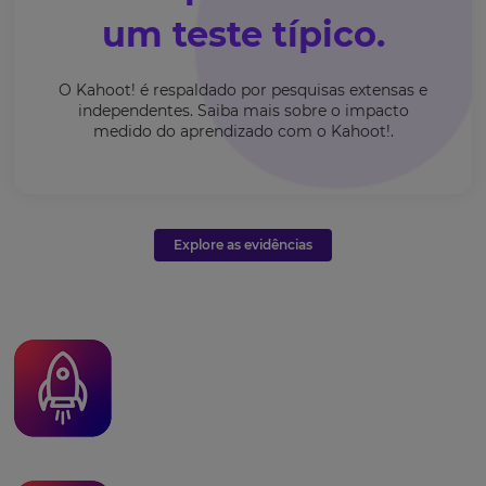
um teste típico.
O Kahoot! é respaldado por pesquisas extensas e
independentes. Saiba mais sobre o impacto
medido do aprendizado com o Kahoot!.
Explore as evidências
Seu
nome
Endereço
de
e-
mail