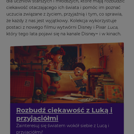
dla uczniów starszych i młodszych, które mają rozbudzić
ciekawość otaczającego ich świata i pomóc im poznać
uczucia związane z życiem, przyjaźnią i tym, co sprawia,
że każdy z nas jest wyjątkowy. Kolekcja wykorzystuje
postaci z nowego filmu wytwórni Disney i Pixar
Luca
,
który tego lata pojawi się na kanale Disney+ i w kinach.
Rozbudź ciekawość z Luką i
przyjaciółmi
Zainteresuj się światem wokół siebie z Lucą i
przyjaciółmi!