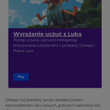
Wyrażanie uczuć z Luką
Poznaj uczucia i poćwicz inteligencję
emocjonalną z postaciami z produkcji Disneya i
Pixara
Luca
Play
Dlatego też jesteśmy bardzo podekscytowani
wprowadzeniem serii nowych, gotowych kahootów SEL