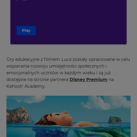
Play
×
Update
your
Gry edukacyjne z filmem
Luca
zostały opracowane w celu
settings.
wspierania rozwoju umiejętności społecznych i
emocjonalnych uczniów w każdym wieku i są już
Update
dostępne na stronie partnera
Disney Premium
na
your
language,
Kahoot! Academy.
region
and
currency.
Region
This