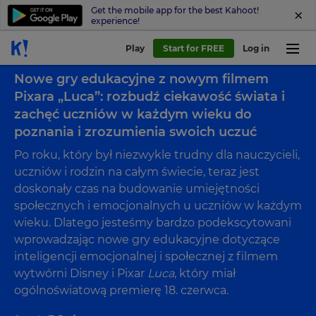
Get the mobile app for the best Kahoot!
experience!
Play
Start for FREE
Log in
Back to blog
Nowe gry edukacyjne z nowym filmem
Pixara „Luca”: rozbudź ciekawość świata i
zachęć uczniów w każdym wieku do
poznania i zrozumienia swoich uczuć
Po roku, który był niezwykle trudny dla nauczycieli,
uczniów i rodzin na całym świecie, teraz jest
doskonały czas na budowanie umiejętności
społecznych i emocjonalnych u uczniów w każdym
wieku. Dlatego jesteśmy bardzo podekscytowani
wprowadzając nowe gry edukacyjne dotyczące
inteligencji emocjonalnej i społecznej z filmem
wytwórni Disney i Pixar
Luca
, który miał
ogólnoświatową premierę 18. czerwca.