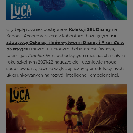
will
set
your
country
for
tax
purposes.
Gry będą również dostępne w
Kolekcji SEL Disney
na
Kahoot! Academy razem z kahootami bazującymi
na
Language
zdobywcy Oskara, filmie wytwórni Disney i Pixar
Co w
duszy gra
i innymi ulubionymi bohaterami Disneya,
takimi jak
Pinokio
. W nadchodzących miesiącach i całym
Choose
roku szkolnym 2021/22 nauczyciele i uczniowie mogą
your
spodziewać się jeszcze większej liczby gier edukacyjnych
preferred
language
ukierunkowanych na rozwój inteligencji emocjonalnej.
for
the
site.
Currency
This
will
update
pricing