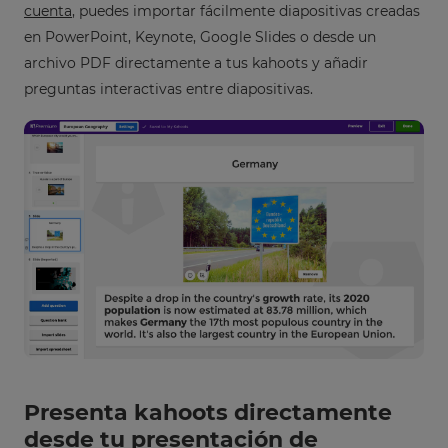
cuenta
, puedes importar fácilmente diapositivas creadas
en PowerPoint, Keynote, Google Slides o desde un
archivo PDF directamente a tus kahoots y añadir
preguntas interactivas entre diapositivas.
×
Update
your
settings.
Update
your
language,
region
and
currency.
Region
Presenta kahoots directamente
desde tu presentación de
This