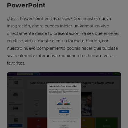
will
PowerPoint
set
your
country
¿Usas PowerPoint en tus clases? Con nuestra nueva
for
tax
integración, ahora puedes iniciar un kahoot en vivo
purposes.
directamente desde tu presentación. Ya sea que enseñes
Language
en clase, virtualmente o en un formato híbrido, con
nuestro nuevo complemento podrás hacer que tu clase
sea realmente interactiva reuniendo tus herramientas
Choose
favoritas.
your
preferred
language
for
the
site.
Currency
This
will
update
pricing