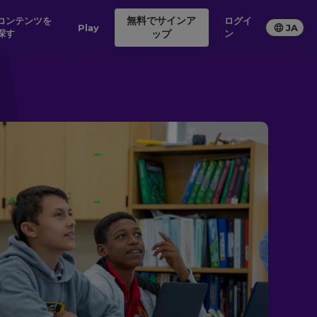
無料でサインア
テンツを
ログイ
Play
JA
探す
ップ
ン