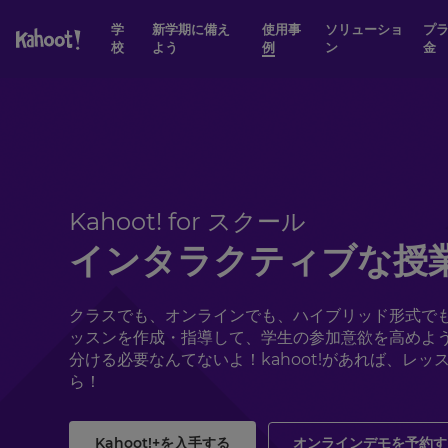
ページのコンテンツにスキップ
学
新学期に備え
使用事
ソリューショ
プランと料
校
よう
例
ン
金
Kahoot! for スクール
インタラクティブな授
クラスでも、オンラインでも、ハイブリッド形式で
ッスンを作成・指導して、学生の参加意欲を高めよう
分ける必要なんてないよ！kahoot!があれば、レ
ら！
Kahoot!+を入手する
オンラインデモを予約す