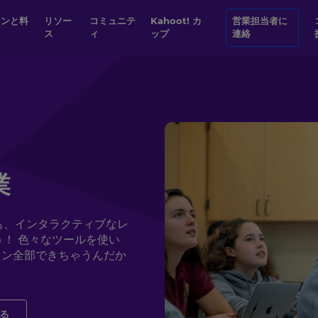
リソー
コミュニテ
Kahoot! カ
営業担当者に
コン
ス
ィ
ップ
連絡
業
も、インタラクティブなレ
！ 色々なツールを使い
ッスン全部できちゃうんだか
る