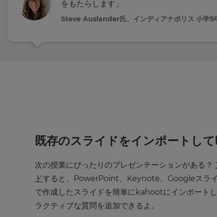
をもたらします」
your
Steve Auslander氏、インディアナポリス 小学
settings.
Update
your
language,
region
and
currency.
Region
既存のスライドをインポートして
This
will
set
your
次の授業にぴったりのプレゼンテーションがある？
country
for
ド
すると、PowerPoint、Keynote、Google
tax
purposes.
で作成したスライドを簡単にkahootにインポート
ラクティブな質問を追加できるよ。
Language