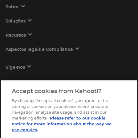
Sobre
Soluções
Recursos
Aspectos legais e Compliance
Siga-nos
Accept cookies from Kahoot!?
By clicking “Accept all cookies”, you agree to the
storing of cookies on your device to enhance site
navigation, analyze site usage, and assist in our
marketing efforts.
Please refer to our cookie
Copyright © 2026, Kahoot! All Rights Reserved.
notice for more information about the way we
use cookies.