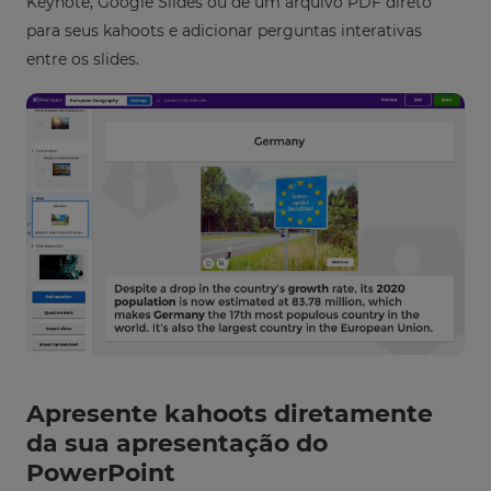
Keynote, Google Slides ou de um arquivo PDF direto
para seus kahoots e adicionar perguntas interativas
entre os slides.
×
Update
your
settings.
Update
your
language,
region
and
currency.
Region
Apresente kahoots diretamente
This
will
da sua apresentação do
set
your
PowerPoint
country
for