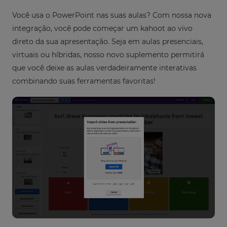
tax
Você usa o PowerPoint nas suas aulas? Com nossa nova
purposes.
integração, você pode começar um kahoot ao vivo
Language
direto da sua apresentação. Seja em aulas presenciais,
virtuais ou híbridas, nosso novo suplemento permitirá
que você deixe as aulas verdadeiramente interativas
Choose
your
combinando suas ferramentas favoritas!
preferred
language
for
the
site.
Currency
This
will
update
pricing
across
the
site.