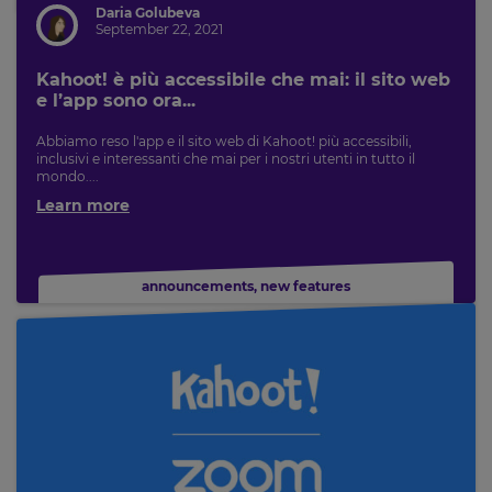
Daria Golubeva
September 22, 2021
Cancel
Save
Kahoot! è più accessibile che mai: il sito web
Settings
e l’app sono ora...
Abbiamo reso l'app e il sito web di Kahoot! più accessibili,
inclusivi e interessanti che mai per i nostri utenti in tutto il
mondo....
Learn more
announcements
,
new features