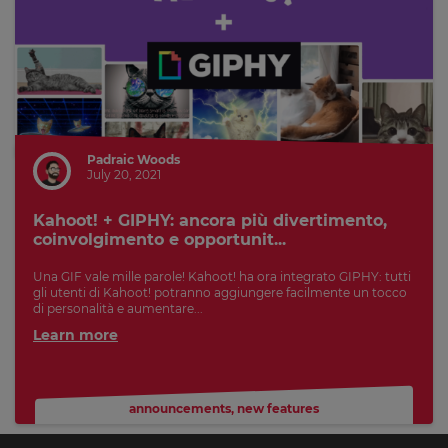
Padraic Woods
July 20, 2021
Kahoot! + GIPHY: ancora più divertimento,
coinvolgimento e opportunit...
Una GIF vale mille parole! Kahoot! ha ora integrato GIPHY: tutti
gli utenti di Kahoot! potranno aggiungere facilmente un tocco
di personalità e aumentare...
Learn more
announcements
,
new features