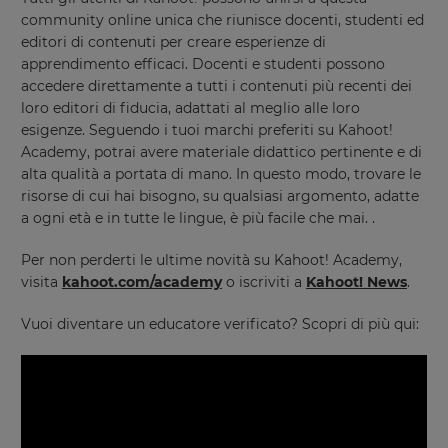
community online unica che riunisce docenti, studenti ed
editori di contenuti per creare esperienze di
apprendimento efficaci. Docenti e studenti possono
×
accedere direttamente a tutti i contenuti più recenti dei
loro editori di fiducia, adattati al meglio alle loro
Update
esigenze. Seguendo i tuoi marchi preferiti su Kahoot!
your
Academy, potrai avere materiale didattico pertinente e di
settings.
alta qualità a portata di mano. In questo modo, trovare le
Update
risorse di cui hai bisogno, su qualsiasi argomento, adatte
your
a ogni età e in tutte le lingue, è più facile che mai. .
language,
region
Per non perderti le ultime novità su Kahoot! Academy,
and
visita
kahoot.com/academy
o iscriviti a
Kahoot! News
.
currency.
Region
Vuoi diventare un educatore verificato? Scopri di più qui:
This
will
set
your
country