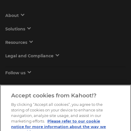
About
Solutions
Resources
Legal and Compliance
Follow us
Accept cookies from Kahoot!?
By clicking “Accept all cookies”, you agree to the
storing of cookies on your device to enhance site
navigation, analyze site usage, and assist in our
marketing efforts.
Please refer to our cookie
Copyright © 2026, Kahoot! All Rights Reserved.
notice for more information about the way we