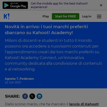
Get the mobile app for the best Kahoot!
experience!
Play
Start for FREE
Log in
Back to blog
Novità in arrivo: i tuoi marchi preferiti
sbarcano su Kahoot! Academy!
Milioni di docenti e studenti in tutto il mondo
possono ora accedere a nuovissimi contenuti per
l’apprendimento creati dai loro marchi preferiti su
Kahoot! Academy Connect, un’innovativa
community dedicata alla condivisione di contenuti
e al networking.
Agnete T. Pedersen
22 Jun 2021
SHARE
Dallo scorso marzo, che ha marcato il
lancio di Kahoot!