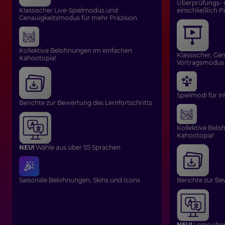
Überprüfungs- 
Klassischer Live-Spielmodus und
einschließlich P
Genauigkeitsmodus für mehr Präzision
Kollektive Belohnungen im einfachen
Klassischer, Ge
Kahootopia!
Vortragsmodus 
Spielmodi für in
Berichte zur Bewertung des Lernfortschritts
Kollektive Bel
Kahootopia!
NEU!
Wähle aus über 55 Sprachen
Saisonale Belohnungen, Skins und Icons
Berichte zur Be
NEU!
Lerne über