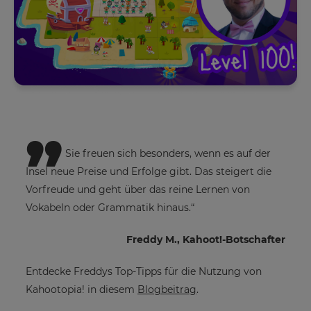
currency.
Region
Bitte
lies
unsere
This
Datenschutzrichtlinie
.
will
set
„
your
country
Kahoot!
for
kann
tax
purposes.
mir
Sie freuen sich besonders, wenn es auf der
Empfehlungen
Insel neue Preise und Erfolge gibt. Das steigert die
Language
und
Vorfreude und geht über das reine Lernen von
Angebote
zu
Vokabeln oder Grammatik hinaus.“
Kahoot!
Choose
per
your
Freddy M., Kahoot!-Botschafter
E-
preferred
Mail
language
schicken.
for
Entdecke Freddys Top-Tipps für die Nutzung von
the
site.
Kahootopia! in diesem
Blogbeitrag
.
Kahoot!