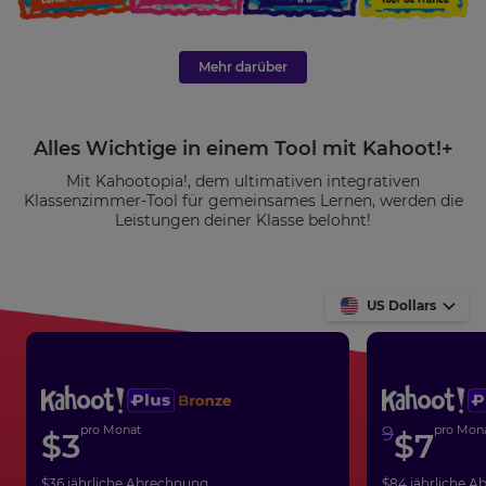
Mehr darüber
Alles Wichtige in einem Tool mit Kahoot!+
Mit Kahootopia!, dem ultimativen integrativen
Klassenzimmer-Tool für gemeinsames Lernen, werden die
Leistungen deiner Klasse belohnt!
US Dollars
pro Monat
9
pro Mon
$
3
$
7
$
36
jährliche Abrechnung
$
84
jährliche 