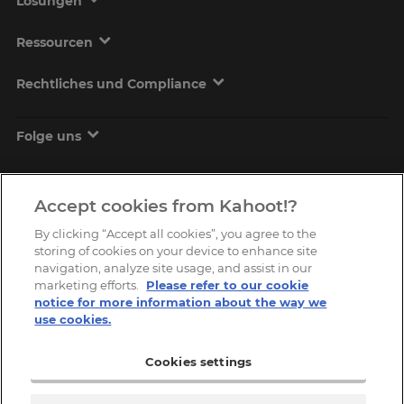
Lösungen
Ressourcen
Rechtliches und Compliance
Folge uns
Accept cookies from Kahoot!?
By clicking “Accept all cookies”, you agree to the
storing of cookies on your device to enhance site
navigation, analyze site usage, and assist in our
marketing efforts.
Please refer to our cookie
Copyright © 2026, Kahoot! All Rights Reserved.
notice for more information about the way we
use cookies.
Cookies settings