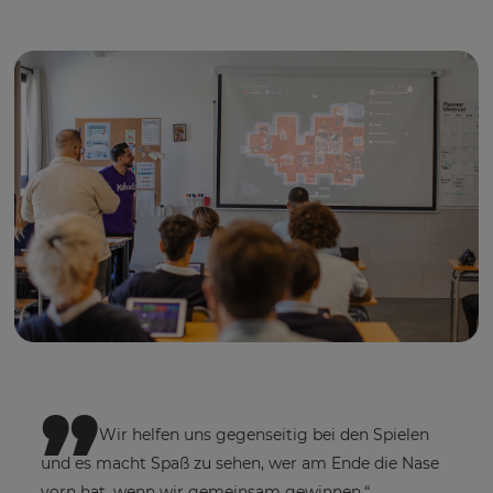
Currency
kann
mir
Empfehlungen
und
This
will
Angebote
update
von
pricing
anderen
across
Unternehmen
the
innerhalb
site.
der
Kahoot!
Cancel
Gruppe
senden.
Save
Settings
n
„
Diese
Seite
ist
durch
Wir helfen uns gegenseitig bei den Spielen
hCAPTCHA
geschützt
und es macht Spaß zu sehen, wer am Ende die Nase
und
vorn hat, wenn wir gemeinsam gewinnen.“