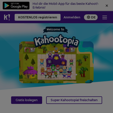
Hol dir die Mobil-App für das beste Kahoot!-
Erlebnis!
KOSTENLOS registrieren
Anmelden
DE
Gratis loslegen
Super Kahootopia! freischalten