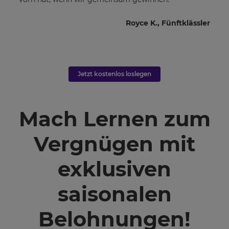
es
gelten
Royce K., Fünftklässler
die
Datenschutzrichtlinie
und
Nutzungsbedingungen
.
Jetzt kostenlos loslegen
Mach Lernen zum
Vergnügen mit
exklusiven
saisonalen
Belohnungen!