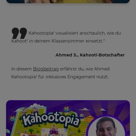
Name
„
E-
Kahootopia! visualisiert anschaulich, wie du
Mail-
Kahoot! in deinem Klassenzimmer einsetzt.“
Adresse
Ahmed S., Kahoot!-Botschafter
In diesem
Blogbeitrag
erfährst du, wie Ahmed
Name
×
Kahootopia! für inklusives Engagement nutzt.
der
Schule/des
Update
Bezirks
your
settings.
Update
Anzahl
your
der
language,
Lizenzen
region
and