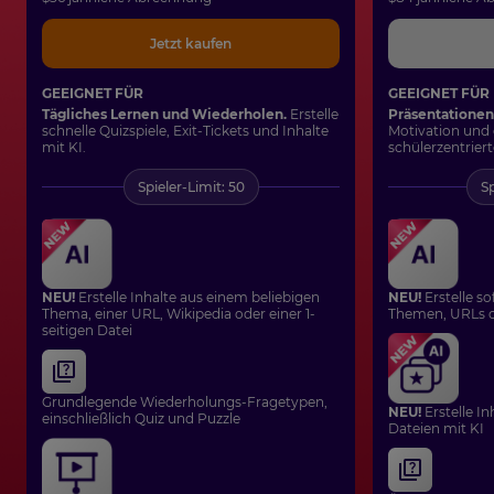
Jetzt kaufen
GEEIGNET FÜR
GEEIGNET FÜR
Tägliches Lernen und Wiederholen.
Erstelle
Präsentationen
schnelle Quizspiele, Exit-Tickets und Inhalte
Motivation und 
mit KI.
schülerzentriert
Spieler-Limit: 50
Sp
NEU!
Erstelle Inhalte aus einem beliebigen
NEU!
Erstelle so
Thema, einer URL, Wikipedia oder einer 1-
Themen, URLs o
seitigen Datei
Grundlegende Wiederholungs-Fragetypen,
NEU!
Erstelle I
einschließlich Quiz und Puzzle
Dateien mit KI