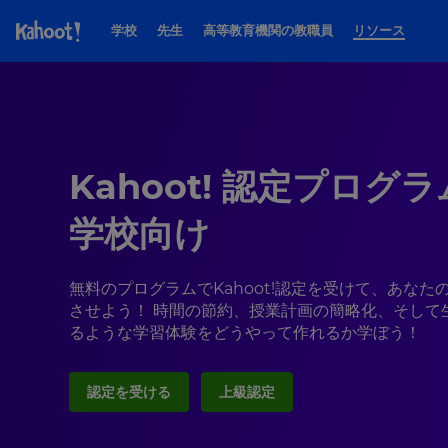
ページのコンテンツにスキップ
学校
先生
高等教育機関の教職員
リソース
名
Kahoot! 認定プログラ
学校向け
姓
無料のプログラムでKahoot!認定を受けて、あなた
させよう！ 時間の節約、授業計画の簡略化、そして
るような学習体験をどうやって作れるか学ぼう！
認定を受ける
上級認定
E
メ