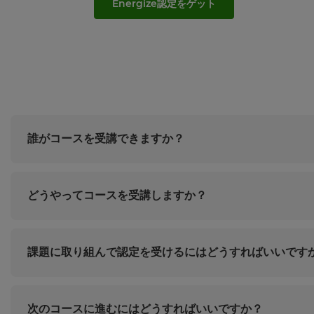
Energize認定をゲット
Kahoot!
Settings
か
ら
受
け
取
り
ま
す。
誰がコースを受講できますか？
サ
イ
ン
ア
どうやってコースを受講しますか？
ッ
プ
こ
課題に取り組んで認定を受けるにはどうすればいいです
の
サ
イ
ト
次のコースに進むにはどうすればいいですか？