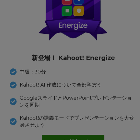
内
の
他
Choose
の
your
企
preferred
language
業
for
か
the
ら
site.
の
新登場！ Kahoot! Energize
お
Currency
す
す
中級：30分
め
This
や
Kahoot! AI 作成について全部学ぼう
will
キ
update
ャ
pricing
GoogleスライドとPowerPointプレゼンテーショ
across
ン
the
ンを同期
ペ
site.
ー
Kahoot!の講義モードでプレゼンテーションを大変
ン
情
Cancel
身させよう
報
を、
Save