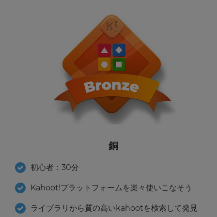
読
ん
で
ね。
Kahoot!
に
関
す
る
お
す
す
銅
め
や
初心者：30分
キ
ャ
ン
Kahoot!プラットフォームを楽々使いこなそう
ペ
×
ー
ライブラリから質の高いkahootを検索して発見
ン