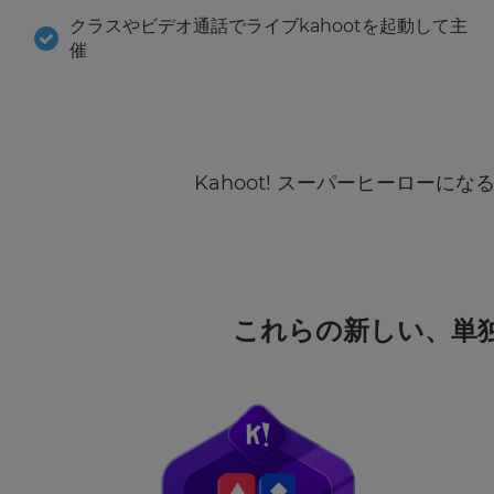
Update
情
クラスやビデオ通話でライブkahootを起動して主
your
報
催
settings.
を、
Kahoot!
Update
か
your
ら
メ
language,
ー
region
Kahoot! スーパーヒーロー
ル
and
で
currency.
受
け
Region
取
り
ま
これらの新しい、単独
す。
This
will
set
your
country
Kahoot!
for
グ
tax
purposes.
ル
ー
Language
プ