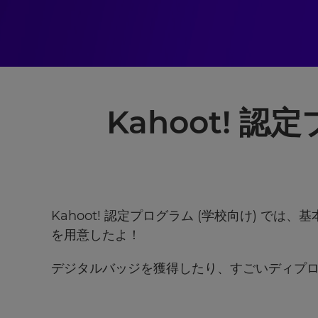
ー
ル
Kahoot! 
当
社
の
プ
ラ
イ
バ
Kahoot! 認定プログラム (学校向け) で
シ
を用意したよ！
ー
ポ
デジタルバッジを獲得したり、すごいディプ
リ
シ
ー
を