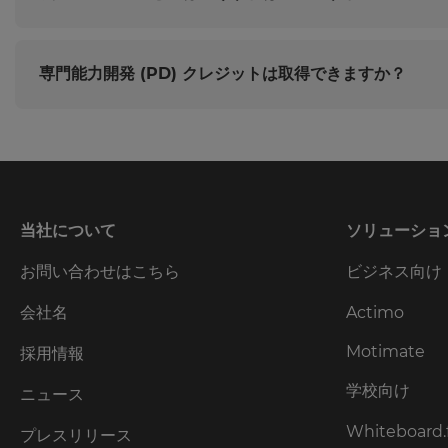
は
hCAPTCHA
で
専門能力開発 (PD) クレジットは取得できますか？
保
護
さ
れ
て
お
り、
当社について
ソリューショ
hCAPTCHA
の
お問い合わせはこちら
ビジネス向け
プ
ラ
会社名
Actimo
イ
バ
Motimate
採用情報
シ
ー
学校向け
ニュース
ポ
リ
Whiteboard.
プレスリリース