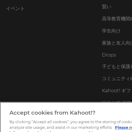
シ
賢い
ー
イベント
お
高等教育機関
よ
び
学生向け
利
用
家族と友人向
規
約
Drops
が
適
子どもと保護
用
コミュニティ
さ
れ
Kahoot! 
ま
す。
Kahoot! 
Accept cookies from Kahoot!?
Kahoot!+ Ac
By clicking “Accept all cookies”, you agree to the storing of coo
analyze site usage, and assist in our marketing efforts.
Please r