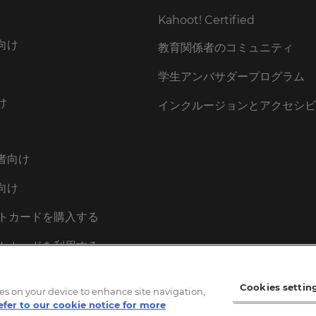
Kahoot! Certified
向け
教育関係者のコミュニティ
学生アンバサダープログラム
け
インクルージョンとアクセシビ
者向け
向け
ギフトカードを購入する
ギフトカードを利用する
cessPass
Cookies settin
kies on your device to enhance site navigation,
efer to our cookie notice for more