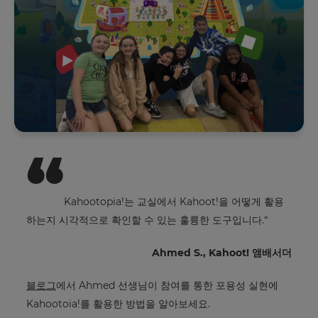
학
군
이
름
“
라
이
선
Kahootopia!는 교실에서 Kahoot!을 어떻게 활용
스
하는지 시각적으로 확인할 수 있는 훌륭한 도구입니다.“
개
수
Ahmed S., Kahoot! 앰배서더
블로그
에서 Ahmed 선생님이 참여를 통한 포용성 실현에
Kahootoia!를 활용한 방법을 알아보세요.