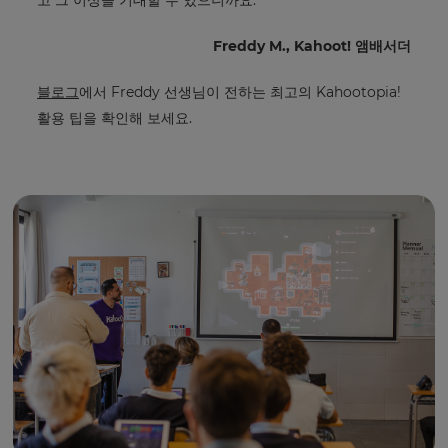
고 그 이상을 기대할 수 있으니까요.”
은
for
이
tax
purposes.
메
Freddy M., Kahoot! 앰배서더
일
Language
을
블로그
에서 Freddy 선생님이 전하는 최고의 Kahootopia!
통
해
활용 팁을 확인해 보세요.
Kahoot!
Choose
추
your
천
preferred
language
사
for
항
the
과
site.
제
안
Currency
을
보
낼
This
수
will
있
update
습
pricing
across
니
the
다.
site.