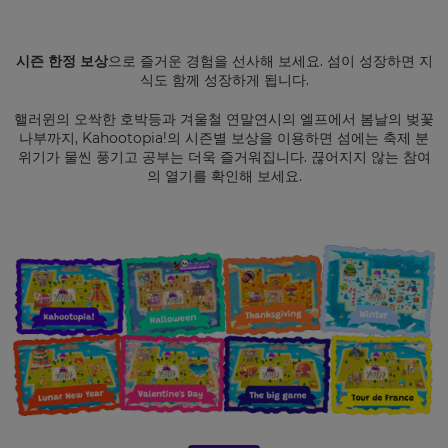
도
됩
니
시즌 한정 보상
으로 즐거운 경험을 선사해 보세요. 섬이 성장하면 지
다.
식도 함께 성장하게 됩니다.
전
핼러윈의 오싹한 호박등과 겨울철 연말연시의 엘프에서 봄날의 벚꽃
송
나부까지, Kahootopia!의 시즌별 보상을 이용하면 섬에는 축제 분
위기가 물씬 풍기고 공부는 더욱 즐거워집니다. 끊어지지 않는 참여
이
의 열기를 확인해 보세요.
사
이
트
는
hCAPTCHA
로
보
호
되
며,
개
인
정
보