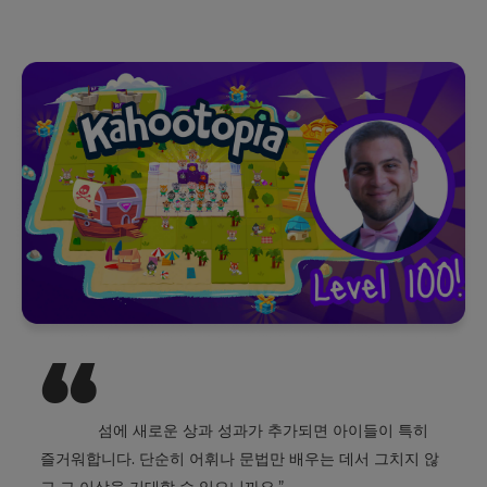
저
×
희
개
Update
인
your
정
settings.
보
처
Update
리
your
방
language,
침
region
을
and
읽
currency.
어
봐
Region
“
주
세
요.
This
섬에 새로운 상과 성과가 추가되면 아이들이 특히
will
set
즐거워합니다. 단순히 어휘나 문법만 배우는 데서 그치지 않
your
Kahoot!
country