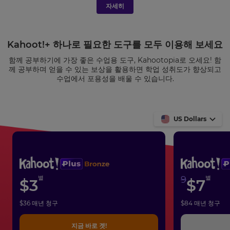
처
자세히
리
방
침
및
Kahoot!+ 하나로 필요한 도구를 모두 이용해 보세요
서
함께 공부하기에 가장 좋은 수업용 도구, Kahootopia로 오세요! 함
비
께 공부하며 얻을 수 있는 보상을 활용하면 학업 성취도가 향상되고
스
수업에서 포용성을 배울 수 있습니다.
약
관
이
적
US Dollars
용
돼
요.
별
9
별
$
3
$
7
$
36
매년 청구
$
84
매년 청구
지금 바로 겟!