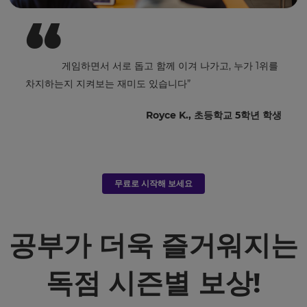
“
Cancel
Kahoot!
Save
이
Settings
Kahoot!
그
게임하면서 서로 돕고 함께 이겨 나가고, 누가 1위를
룹
차지하는지 지켜보는 재미도 있습니다”
내
다
Royce K., 초등학교 5학년 학생
른
회
사
의
추
천
무료로 시작해 보세요
및
제
안
공부가 더욱 즐거워지는
을
저
에
독점 시즌별 보상!
게
보
내