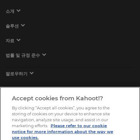
소개
솔루션
자료
법률 및 규정 준수
팔로우하기
Accept cookies from Kahoot!?
By clicking “Accept all cookies”, you agree to the
storing of cookies on your device to enhance site
navigation, analyze site usage, and assist in our
marketing efforts.
Please refer to our cookie
Copyright © 2026, Kahoot! All Rights Reserved.
notice for more information about the way we
use cookies.