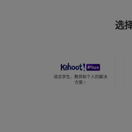
site.
Currency
选择
This
will
update
pricing
across
the
site.
Cancel
适合学生、教师和个人的解决
方案
Save
Settings