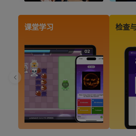
region
and
currency.
Region
课堂学习
检查
This
will
set
your
country
for
tax
purposes.
Language
Choose
your
preferred
language
for
the