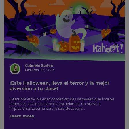
Gabriele Spiteri
October 25, 2023
¡Este Halloween, lleva el terror y la mejor
diversión a tu clase!
Descubre el fa-¡bu!-loso contenido de Halloween que incluye
kahoots y lecciones para tus estudiantes, un nuevo e
impresionante tema para la sala de espera...
Learn more