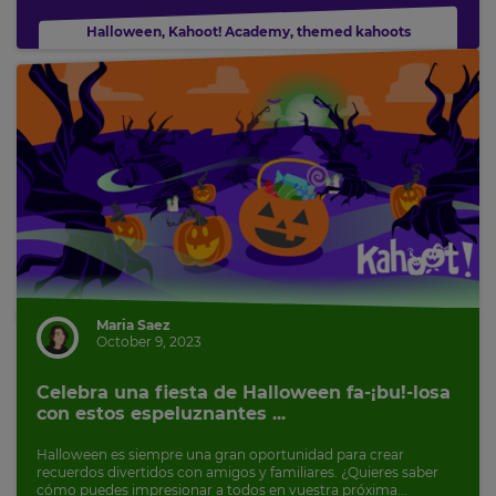
Halloween
,
Kahoot! Academy
,
themed kahoots
Maria Saez
October 9, 2023
Celebra una fiesta de Halloween fa-¡bu!-losa
con estos espeluznantes ...
Halloween es siempre una gran oportunidad para crear
recuerdos divertidos con amigos y familiares. ¿Quieres saber
cómo puedes impresionar a todos en vuestra próxima...