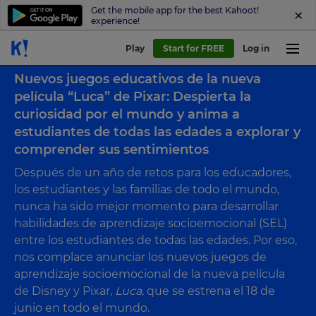
Get the mobile app for the best Kahoot!
experience!
Play
Start for FREE
Log in
Back to blog
Nuevos juegos educativos de la nueva
película “Luca” de Pixar: Despierta la
curiosidad por el mundo y anima a
estudiantes de todas las edades a explorar y
comprender sus sentimientos
Después de un año de retos para los educadores,
los estudiantes y las familias de todo el mundo,
nunca ha sido mejor momento para desarrollar
habilidades de aprendizaje socioemocional (SEL)
entre los estudiantes de todas las edades. Por eso,
nos complace anunciar los nuevos juegos de
aprendizaje socioemocional de la nueva película
de Disney y Pixar,
Luca
, que se estrena el 18 de
junio en todo el mundo.