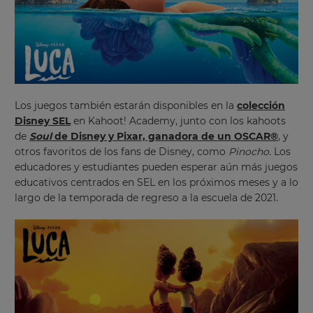
your
settings.
Update
your
language,
region
and
Los juegos también estarán disponibles en la
colección
currency.
Disney SEL
en Kahoot! Academy, junto con los kahoots
Region
de
Soul
de Disney y Pixar, ganadora de un OSCAR®
, y
otros favoritos de los fans de Disney, como
Pinocho.
Los
educadores y estudiantes pueden esperar aún más juegos
educativos centrados en SEL en los próximos meses y a lo
This
will
largo de la temporada de regreso a la escuela de 2021.
set
your
country
for
tax
purposes.
Language