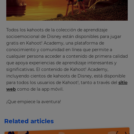
Choose
your
preferred
language
for
Todos los kahoots de la colección de aprendizaje
the
site.
socioemocional de Disney están disponibles para jugar
gratis en Kahoot! Academy, una plataforma de
Currency
conocimiento y comunidad en línea que permite a
cualquier persona acceder a contenido de primera calidad
que apoya experiencias de aprendizaje interesantes y
This
significativas. El contenido de Kahoot! Academy,
will
update
incluyendo cientos de kahoots de Disney, está disponible
pricing
para todos los usuarios de Kahoot!, tanto a través del
sitio
across
web
como de la app móvil.
the
site.
¡Que empiece la aventura!
Cancel
Save
Settings
Related articles