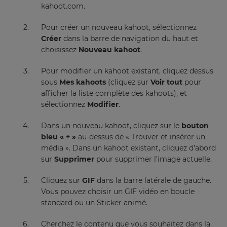
your
kahoot.com.
language,
region
Pour créer un nouveau kahoot, sélectionnez
and
Créer
dans la barre de navigation du haut et
currency.
choisissez
Nouveau kahoot
.
Region
Pour modifier un kahoot existant, cliquez dessus
sous
Mes kahoots
(cliquez sur
Voir tout
pour
afficher la liste complète des kahoots), et
This
will
sélectionnez
Modifier
.
set
your
country
Dans un nouveau kahoot, cliquez sur le
bouton
for
bleu « + »
au-dessus de « Trouver et insérer un
tax
purposes.
média ». Dans un kahoot existant, cliquez d’abord
sur
Supprimer
pour supprimer l’image actuelle.
Language
Cliquez sur
GIF
dans la barre latérale de gauche.
Vous pouvez choisir un GIF vidéo en boucle
Choose
standard ou un Sticker animé.
your
preferred
Cherchez le contenu que vous souhaitez dans la
language