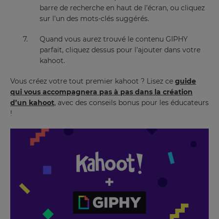
for
barre de recherche en haut de l’écran, ou cliquez
the
sur l’un des mots-clés suggérés.
site.
Currency
Quand vous aurez trouvé le contenu GIPHY
parfait, cliquez dessus pour l’ajouter dans votre
kahoot.
This
will
Vous créez votre tout premier kahoot ? Lisez ce
guide
update
qui vous accompagnera pas à pas dans la création
pricing
across
d’un kahoot
, avec des conseils bonus pour les éducateurs
the
!
site.
Cancel
Save
Settings