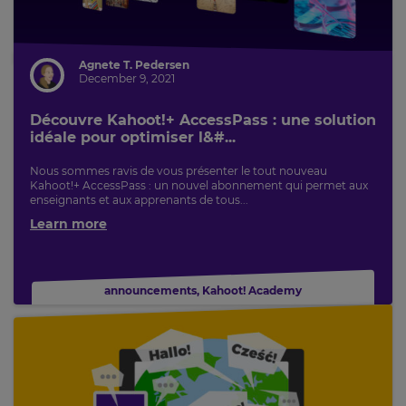
Agnete T. Pedersen
December 9, 2021
Découvre Kahoot!+ AccessPass : une solution
idéale pour optimiser l&#...
Nous sommes ravis de vous présenter le tout nouveau
Kahoot!+ AccessPass : un nouvel abonnement qui permet aux
enseignants et aux apprenants de tous...
Learn more
announcements
,
Kahoot! Academy