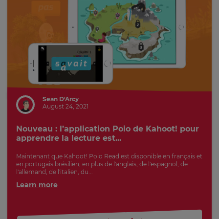
Sean D'Arcy
August 24, 2021
Nouveau : l’application Poio de Kahoot! pour
apprendre la lecture est...
Maintenant que Kahoot! Poio Read est disponible en français et
en portugais brésilien, en plus de l'anglais, de l'espagnol, de
l'allemand, de l'italien, du...
Learn more