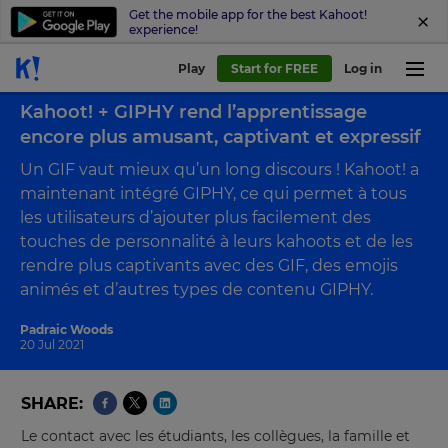
Get the mobile app for the best Kahoot!
experience!
Play
Start for FREE
Log in
Back to blog
Kahoot! + GIPHY rend l’apprentissage
encore plus amusant, captivant et expressif
Un GIF vaut mieux qu’un long discours ! Kahoot! a
maintenant intégré GIPHY, ce qui permet à tous
les utilisateurs d’ajouter plus facilement des
touches de personnalité à leurs kahoots et de les
rendre plus captivants avec des GIF, des emojis
animés et d’autres types de contenu GIPHY.
Padraic Woods
20 Jul 2021
SHARE
Le contact avec les étudiants, les collègues, la famille et