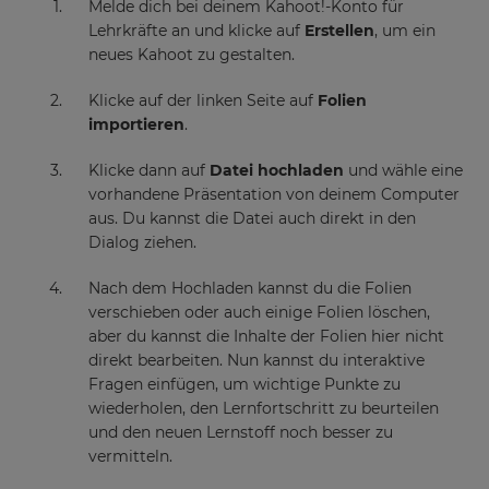
Melde dich bei deinem Kahoot!-Konto für
Lehrkräfte an und klicke auf
Erstellen
, um ein
neues Kahoot zu gestalten.
Klicke auf der linken Seite auf
Folien
importieren
.
×
Update
Klicke dann auf
Datei hochladen
und wähle eine
your
vorhandene Präsentation von deinem Computer
settings.
aus. Du kannst die Datei auch direkt in den
Dialog ziehen.
Update
your
Nach dem Hochladen kannst du die Folien
language,
verschieben oder auch einige Folien löschen,
region
aber du kannst die Inhalte der Folien hier nicht
and
currency.
direkt bearbeiten. Nun kannst du interaktive
Fragen einfügen, um wichtige Punkte zu
Region
wiederholen, den Lernfortschritt zu beurteilen
und den neuen Lernstoff noch besser zu
vermitteln.
This
will