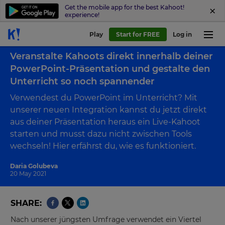
Get the mobile app for the best Kahoot!
experience!
Play
Start for FREE
Log in
Back to blog
Veranstalte Kahoots direkt innerhalb deiner
PowerPoint-Präsentation und gestalte den
Unterricht so noch spannender
Verwendest du PowerPoint im Unterricht? Mit
unserer neuen Integration kannst du jetzt direkt
aus deiner Präsentation heraus ein Live-Kahoot
starten und musst dazu nicht zwischen Tools
wechseln! Hier erfährst du, wie es funktioniert.
Daria Golubeva
20 May 2021
SHARE
Nach unserer jüngsten Umfrage verwendet ein Viertel