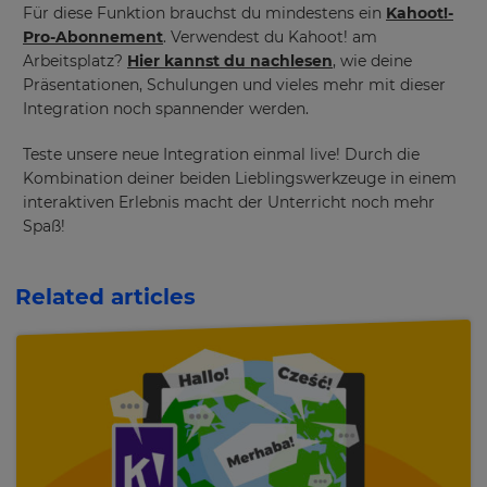
Für diese Funktion brauchst du mindestens ein
Kahoot!-
set
your
Pro-Abonnement
. Verwendest du Kahoot! am
country
Arbeitsplatz?
Hier kannst du nachlesen
, wie deine
for
tax
Präsentationen, Schulungen und vieles mehr mit dieser
purposes.
Integration noch spannender werden.
Language
Teste unsere neue Integration einmal live! Durch die
Kombination deiner beiden Lieblingswerkzeuge in einem
interaktiven Erlebnis macht der Unterricht noch mehr
Choose
Spaß!
your
preferred
language
for
the
Related articles
site.
Currency
This
will
update
pricing