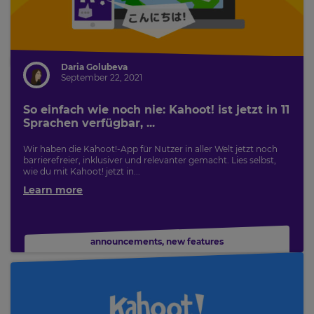
across
the
site.
Cancel
Daria Golubeva
Save
September 22, 2021
Settings
So einfach wie noch nie: Kahoot! ist jetzt in 11
Sprachen verfügbar, ...
Wir haben die Kahoot!-App für Nutzer in aller Welt jetzt noch
barrierefreier, inklusiver und relevanter gemacht. Lies selbst,
wie du mit Kahoot! jetzt in...
Learn more
announcements
,
new features