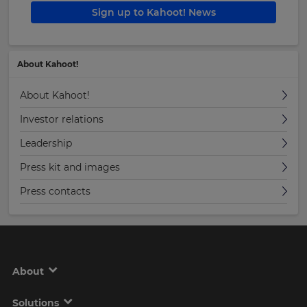
Currency
Sign up to Kahoot! News
This
will
About Kahoot!
update
pricing
across
About Kahoot!
the
site.
Investor relations
Cancel
Leadership
Save
Press kit and images
Settings
Press contacts
About
Solutions