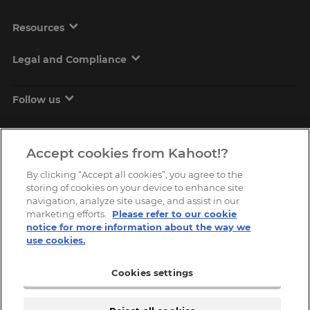
Resources
Legal and Compliance
Follow us
Accept cookies from Kahoot!?
By clicking “Accept all cookies”, you agree to the
storing of cookies on your device to enhance site
navigation, analyze site usage, and assist in our
marketing efforts.
Please refer to our cookie
Copyright © 2026, Kahoot! All Rights Reserved.
notice for more information about the way we
use cookies.
Cookies settings