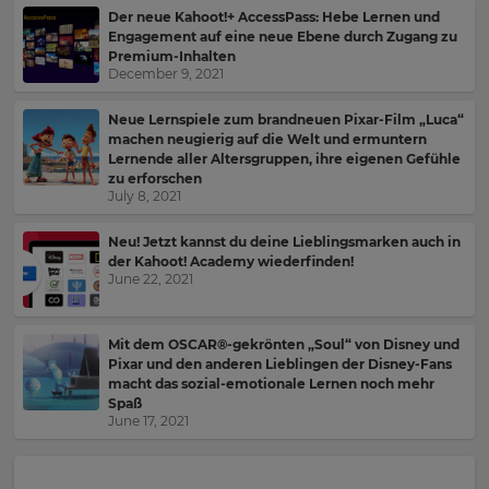
currency.
Der neue Kahoot!+ AccessPass: Hebe Lernen und
Engagement auf eine neue Ebene durch Zugang zu
Region
Premium-Inhalten
December 9, 2021
Neue Lernspiele zum brandneuen Pixar-Film „Luca“
This
will
machen neugierig auf die Welt und ermuntern
set
Lernende aller Altersgruppen, ihre eigenen Gefühle
your
zu erforschen
country
July 8, 2021
for
tax
purposes.
Neu! Jetzt kannst du deine Lieblingsmarken auch in
der Kahoot! Academy wiederfinden!
Language
June 22, 2021
Mit dem OSCAR®-gekrönten „Soul“ von Disney und
Choose
Pixar und den anderen Lieblingen der Disney-Fans
your
macht das sozial-emotionale Lernen noch mehr
preferred
language
Spaß
for
June 17, 2021
the
site.