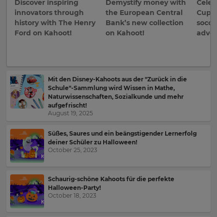
Discover inspiring
Demystify money with
Celeb
innovators through
the European Central
Cup b
history with The Henry
Bank’s new collection
socce
Ford on Kahoot!
on Kahoot!
adven
Mit den Disney-Kahoots aus der "Zurück in die
Schule"-Sammlung wird Wissen in Mathe,
Naturwissenschaften, Sozialkunde und mehr
aufgefrischt!
August 19, 2025
×
Süßes, Saures und ein beängstigender Lernerfolg
Update
deiner Schüler zu Halloween!
your
October 25, 2023
settings.
Update
Schaurig-schöne Kahoots für die perfekte
your
Halloween-Party!
language,
October 18, 2023
region
and