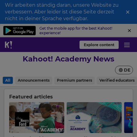
Wir arbeiten ständig daran, unsere Website zu
×
verbessern. Aber leider ist diese Seite derzeit
nicht in deiner Sprache verfügbar.
Get the mobile app for the best Kahoot!
experience!
Explore content
Kahoot! Academy News
DE
All
Announcements
Premium partners
Verified educators
Featured articles