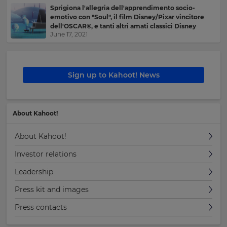
country
Sprigiona l'allegria dell'apprendimento socio-
for
emotivo con "Soul", il film Disney/Pixar vincitore
tax
dell'OSCAR®, e tanti altri amati classici Disney
purposes.
June 17, 2021
Language
Sign up to Kahoot! News
Choose
your
preferred
language
for
About Kahoot!
the
site.
About Kahoot!
Currency
Investor relations
Leadership
This
Press kit and images
will
update
pricing
Press contacts
across
the