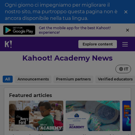
Ogni giorno ci impegniamo per migliorare il
×
nostro sito, ma purtroppo questa pagina non è
ancora disponibile nella tua lingua.
Get the mobile app for the best Kahoot!
experience!
Explore content
Kahoot! Academy News
IT
All
Announcements
Premium partners
Verified educators
Featured articles