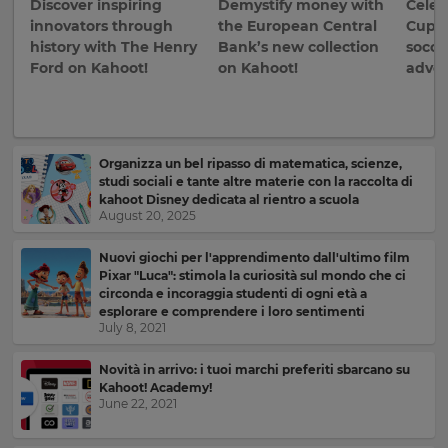
Discover inspiring
Demystify money with
Celeb
innovators through
the European Central
Cup b
history with The Henry
Bank’s new collection
socce
Ford on Kahoot!
on Kahoot!
adven
×
Update
your
Organizza un bel ripasso di matematica, scienze,
settings.
studi sociali e tante altre materie con la raccolta di
kahoot Disney dedicata al rientro a scuola
Update
August 20, 2025
your
language,
Nuovi giochi per l'apprendimento dall'ultimo film
region
Pixar "Luca": stimola la curiosità sul mondo che ci
and
circonda e incoraggia studenti di ogni età a
currency.
esplorare e comprendere i loro sentimenti
July 8, 2021
Region
Novità in arrivo: i tuoi marchi preferiti sbarcano su
Kahoot! Academy!
This
June 22, 2021
will
set
your