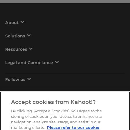
site.
Cancel
Save
About
Settings
Solutions
Resources
Legal and Compliance
Follow us
Accept cookies from Kahoot!?
By clicking “Accept all cookies”, you agree to the
storing of cookies on your device to enhance site
navigation, analyze site usage, and assist in our
marketing efforts.
Please refer to our cookie